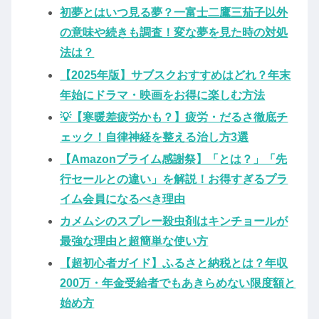
初夢とはいつ見る夢？一富士二鷹三茄子以外
の意味や続きも調査！変な夢を見た時の対処
法は？
【2025年版】サブスクおすすめはどれ？年末
年始にドラマ・映画をお得に楽しむ方法
💡【寒暖差疲労かも？】疲労・だるさ徹底チ
ェック！自律神経を整える治し方3選
【Amazonプライム感謝祭】「とは？」「先
行セールとの違い」を解説！お得すぎるプラ
イム会員になるべき理由
カメムシのスプレー殺虫剤はキンチョールが
最強な理由と超簡単な使い方
【超初心者ガイド】ふるさと納税とは？年収
200万・年金受給者でもあきらめない限度額と
始め方