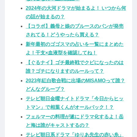
2024年の大河ドラマが始まるよ！ いつから何
の話が始まるの？
【コラボ】義母と娘のブルースのパンが発売
されてる！どうやったら買える？
新年最初のゴゴスマの占いを一覧にまとめた
よ！干支×血液型を確認してね！
【ぐるナイ】ゴチ最終戦でクビになったのは
誰？ゴチになりますのルールって？
2023年紅白歌合戦に出場のMISAMOって誰？
どんなグループ？
テレビ朝日金曜ナイトドラマ「今日からヒッ
トマン」で相葉くんがオールバック！？
フェルマーの料理が遂にドラマ化するよ！岳
と海は誰がキャストするの？
テレビ朝日系ドラマ「ゆりあ先生の赤い糸」