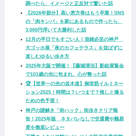
調べたら、イメージと正反対で驚いた話
【2026年節分】高い恵方巻はもう卒業！SNS
の「肉キンパ」を家にあるもので作ったら、
3,000円浮いて大勝利した話
12月の平日でもすごい人！混雑必至の神戸
大ゴッホ展「夜のカフェテラス」を並ばずに
楽しむゆるい歩き方
2025年大阪で開催！【藤城清治】影絵展覧会
で101歳の光に包まれ、心が整った話
🏆【世界一の光の並木道】御堂筋イルミネー
ション2025！時間は？いつまで？推しと撮る
ための色予習！
神戸の謎解き「街ハック」街歩きクリア報
告！2025年版 ネタバレなしで交通費や難易
度を徹底レビュー