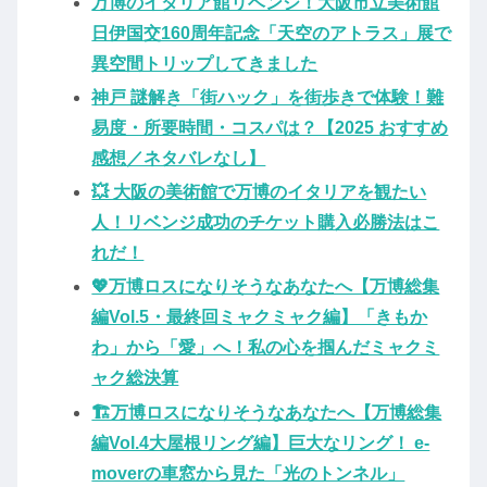
万博のイタリア館リベンジ！大阪市立美術館
日伊国交160周年記念「天空のアトラス」展で
異空間トリップしてきました
神戸 謎解き「街ハック」を街歩きで体験！難
易度・所要時間・コスパは？【2025 おすすめ
感想／ネタバレなし】
💥 大阪の美術館で万博のイタリアを観たい
人！リベンジ成功のチケット購入必勝法はこ
れだ！
💖万博ロスになりそうなあなたへ【万博総集
編Vol.5・最終回ミャクミャク編】「きもか
わ」から「愛」へ！私の心を掴んだミャクミ
ャク総決算
🏗️万博ロスになりそうなあなたへ【万博総集
編Vol.4大屋根リング編】巨大なリング！ e-
moverの車窓から見た「光のトンネル」