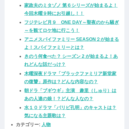
家政夫のミタゾノ 第６シリーズが始まるよ！
今回木曜９時にお引越し！！
フジテレビ月９ ONE DAY～聖夜のから騒ぎ
～を観てロケ地に行こう！
アニメスパイファミリー SEASON２が始まる
よ！スパイファミリーとは？
きのう何食べた？ シーズン 2 が始まるよ！あ
れどんな話だっけ？
木曜深夜ドラマ「ブラックファミリア新堂家
の復讐」原作は？どんな内容なの？
朝ドラ「ブギウギ」主演 趣里（しゅり）は
あの人達の娘！？どんな人なの？
水１０ドラマ「パリピ孔明」のキャストは？
気になる主題歌は？
カテゴリー:
人物