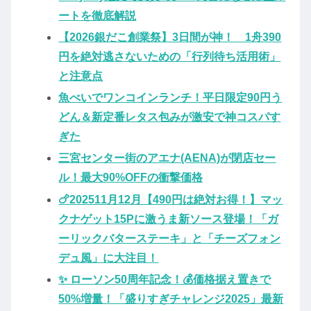
ートを徹底解説
【2026銀だこ創業祭】3日間が神！ 1舟390
円を絶対逃さないための「行列待ち活用術」
と注意点
魚べいでワンコインランチ！平日限定90円う
どん＆新定番レタス包みが激安で神コスパす
ぎた
三宮センター街のアエナ(AENA)が閉店セー
ル！最大90%OFFの衝撃価格
🍗202511月12月【490円は絶対お得！】マッ
クナゲット15Pに激うま新ソース登場！「ガ
ーリックバターステーキ」と「チーズフォン
デュ風」に大注目！
✨ ローソン50周年記念！💰価格据え置きで
50%増量！「盛りすぎチャレンジ2025」最新