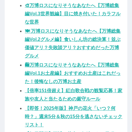
🎨万博ロスになりそうなあなたへ【万博総集
編Vol.3世界観編】目に焼き付いた！カラフル
な世界
🍽️ 万博ロスになりそうなあなたへ【万博総集
編Vol.2グルメ編】食いしん坊の総決算！並ぶ
価値アリ？失敗談アリ？おすすめだった万博
グルメ
🛍️万博ロスになりそうなあなたへ【万博総集
編Vol.1お土産編】おすすめお土産はこれだっ
た！後悔なしの万博お土産
【倍率151倍超え】紅白歌合戦の観覧応募！家
族や友人と当たるための厳守ルール
【即答！2025年版】神戸の花火「いつ？何
時？」週末5分＆秋の15分を逃さないチェック
リスト！