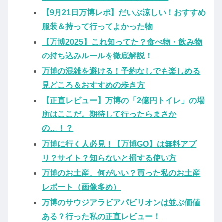
【9月21日万博レポ】だいぶ涼しい！おすすめ
服装＆持って行ってよかった物
【万博2025】これ知ってた？食べ物・飲み物
の持ち込みルールを徹底解説！
万博の混雑を避ける！予約なしでも楽しめる
見どころ＆おすすめの歩き方
【正直レビュー】万博の「2億円トイレ」の場
所はここだ。期待して行ったらまさか
の…！？
万博に行く人必見！【万博GO】は無料アプ
リ？サイト？知らないと損する使い方
万博のお土産、何がいい？買った私のお土産
レポート（画像多め）
万博のサウジアラビアパビリオンは並ぶ価値
ある？行った私の正直レビュー！