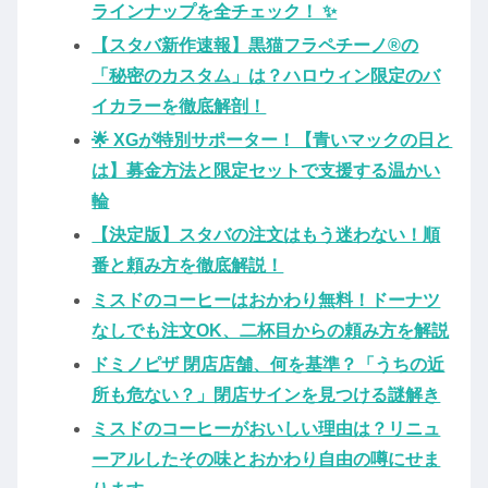
ラインナップを全チェック！ ✨
【スタバ新作速報】黒猫フラペチーノ®の
「秘密のカスタム」は？ハロウィン限定のバ
イカラーを徹底解剖！
🌟 XGが特別サポーター！【青いマックの日と
は】募金方法と限定セットで支援する温かい
輪
【決定版】スタバの注文はもう迷わない！順
番と頼み方を徹底解説！
ミスドのコーヒーはおかわり無料！ドーナツ
なしでも注文OK、二杯目からの頼み方を解説
ドミノピザ 閉店店舗、何を基準？「うちの近
所も危ない？」閉店サインを見つける謎解き
ミスドのコーヒーがおいしい理由は？リニュ
ーアルしたその味とおかわり自由の噂にせま