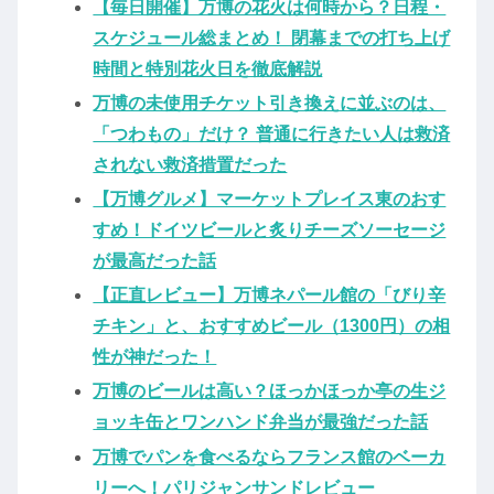
【毎日開催】万博の花火は何時から？日程・
スケジュール総まとめ！ 閉幕までの打ち上げ
時間と特別花火日を徹底解説
万博の未使用チケット引き換えに並ぶのは、
「つわもの」だけ？ 普通に行きたい人は救済
されない救済措置だった
【万博グルメ】マーケットプレイス東のおす
すめ！ドイツビールと炙りチーズソーセージ
が最高だった話
【正直レビュー】万博ネパール館の「びり辛
チキン」と、おすすめビール（1300円）の相
性が神だった！
万博のビールは高い？ほっかほっか亭の生ジ
ョッキ缶とワンハンド弁当が最強だった話
万博でパンを食べるならフランス館のベーカ
リーへ！パリジャンサンドレビュー