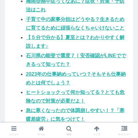
梅雨型熱中症ってなあに？症状・対策・予防
法はこれ
子育て中の家事分担はどうやる？生きるため
に育てるために頑張らなくちゃいけないこと
【５分で分かる】夏至とは？わかりやすく解
説します♪
石川県の能登で震度７！安否確認がLINEでで
きるって知ってた？
2023年の仕事納めっていつ？そもそも仕事納
めとは何でしょう？
ヒートショックって何か知ってる？とても危
険なので対策が必要だよ！
急に寒くなったので体調崩しやすい！？「寒
暖差疲労」に気をつけて！
イオンのプライベートブランド「トップバリ
メニュー
ホーム
検索
トップ
サイドバー
ュ」で、なにパを満喫！？