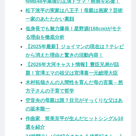
NMB48卒業後の主演ドラマ・映画を応援！
松下洸平の実家は八王子！母親は画家？芸術
一家のあたたかい素顔
低身長でも魅力爆発！星野源(168cm)がモテ
る理由を徹底分析
【2025年最新】ジョイマンの現在は？テレビ
から消えた理由と驚きの活動内容！
【2026年大河キャスト情報】豊臣兄弟が話
題！宮澤エマの祖父は宮澤喜一元総理大臣
木村拓哉さんの人間性を育んだ母の言葉 – 悠
方子さんの子育て哲学
空音央の母親は誰？目元がそっくりな父はあ
の坂本龍一
作曲家 筒美京平が生んだヒットシングル10
選を紹介