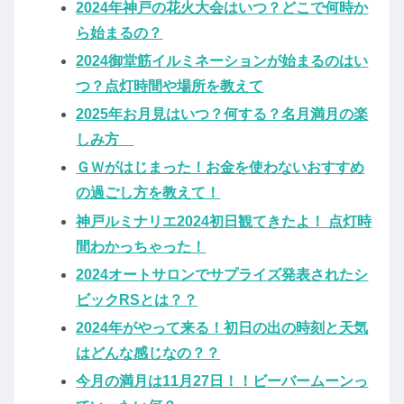
2024年神戸の花火大会はいつ？どこで何時か
ら始まるの？
2024御堂筋イルミネーションが始まるのはい
つ？点灯時間や場所を教えて
2025年お月見はいつ？何する？名月満月の楽
しみ方
ＧＷがはじまった！お金を使わないおすすめ
の過ごし方を教えて！
神戸ルミナリエ2024初日観てきたよ！ 点灯時
間わかっちゃった！
2024オートサロンでサプライズ発表されたシ
ビックRSとは？？
2024年がやって来る！初日の出の時刻と天気
はどんな感じなの？？
今月の満月は11月27日！！ビーバームーンっ