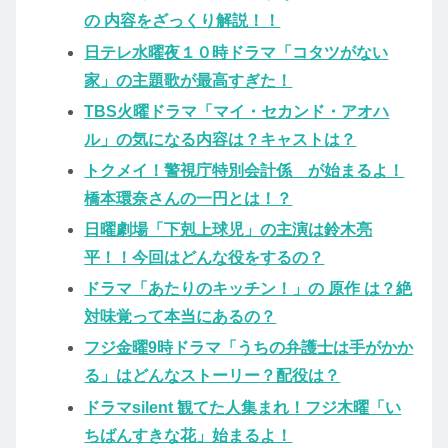
の 内容をざっくり解説！！
日テレ水曜夜１０時ドラマ「コタツがない
家」の主題歌が最高すぎた！
TBS火曜ドラマ「マイ・セカンド・アオハ
ル」の気になる内容は？キャストは？
トクメイ！警視庁特別会計係 が始まるよ！
橋本環奈さんの一円とは！？
日曜劇場「下剋上球児」の主演は鈴木亮
平！！今回はどんな役をするの？
ドラマ「あたりのキッチン！」の 原作 は？絶
対味覚って本当にあるの？
フジ金曜9時ドラマ「うちの弁護士は手がかか
る」はどんなストーリー？配役は？
ドラマsilent 観てた人集まれ！フジ木曜「い
ちばんすきな花」始まるよ！