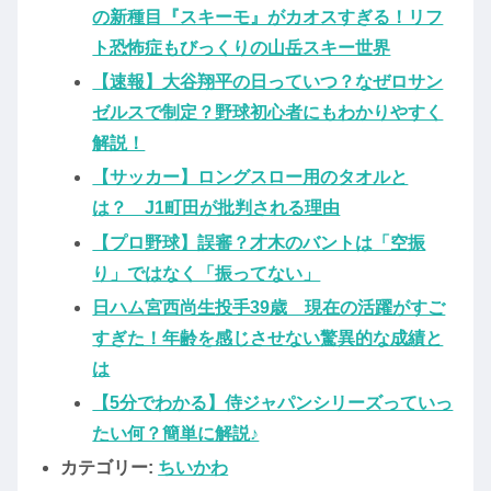
の新種目『スキーモ』がカオスすぎる！リフ
ト恐怖症もびっくりの山岳スキー世界
【速報】大谷翔平の日っていつ？なぜロサン
ゼルスで制定？野球初心者にもわかりやすく
解説！
【サッカー】ロングスロー用のタオルと
は？ J1町田が批判される理由
【プロ野球】誤審？才木のバントは「空振
り」ではなく「振ってない」
日ハム宮西尚生投手39歳 現在の活躍がすご
すぎた！年齢を感じさせない驚異的な成績と
は
【5分でわかる】侍ジャパンシリーズっていっ
たい何？簡単に解説♪
カテゴリー:
ちいかわ