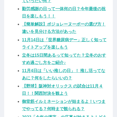
ていったい何？
勤労感謝の日って一体何の日？今年最後の祝
日を楽しもう！！
【簡単解説】ボジョレーヌーボーの選び方！
違いを見分ける方法があった
11月14日は「世界糖尿病デー」正しく知って
ライトアップを楽しもう
立冬は15日間あるって知ってた？立冬のおす
すめ過ごし方をご紹介♪
11月4日は「いい推しの日」！ 推し活ってな
あに？何をしたらいいの？
【野球】阪神対オリックス の試合は11月４
日！！関西対決を観よう
御堂筋イルミネーションが始まるよ！いつま
でやってる？何時まで観られる？