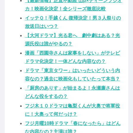
【最新情報】正直不動産 山p×ディーンフジオ
カ！映画化決定！全シリーズ徹底比較
イッテＱ！手越くん 復帰決定！男３人祭りの
放送日はいつ？
【大河ドラマ】光る君へ 劇中劇はある？光
源氏役は誰がやるの？
漫画「西園寺さんは家事をしない」がテレビ
ドラマ化決定！一体どんな内容なの？
ドラマ「東京タワー」はいったいどういう内
容なの？過去に映画化もしていたって本当？
「厨房のありす」が始まるよ！永瀬廉さんは
どんな役をするの？
フジ木１０ドラマは亀梨くんが大奥で将軍役
に！大奥って何だっけ？
フジ月曜10時ドラマ「春になったら」はどん
な内容なの？主演は誰？