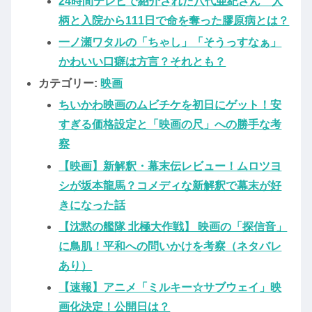
24時間テレビで紹介された八代亜紀さん 人
柄と入院から111日で命を奪った膠原病とは？
一ノ瀬ワタルの「ちゃし」「そうっすなぁ」
かわいい口癖は方言？それとも？
カテゴリー:
映画
ちいかわ映画のムビチケを初日にゲット！安
すぎる価格設定と「映画の尺」への勝手な考
察
【映画】新解釈・幕末伝レビュー！ムロツヨ
シが坂本龍馬？コメディな新解釈で幕末が好
きになった話
【沈黙の艦隊 北極大作戦】 映画の「探信音」
に鳥肌！平和への問いかけを考察（ネタバレ
あり）
【速報】アニメ「ミルキー☆サブウェイ」映
画化決定！公開日は？