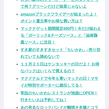
て何？グリーンだけど抹茶じゃないよ
amazonブラックフライデーが始まったよ！
ポイント還元率やお得な買い方は？
マックナゲット期間限定490円！今だけ味わえ
る「ガーリック&チーズソース」と「油淋鶏
風ソース」に注目！
すき家のすきすきセット「ちいかわ」♪売り切
れていても諦めないで
１１月２１日はケンタッキーの日だよ！ お得
なパックはいくらで買えるの？
マクドナルドで今年も青いマックの日！マサ
イが特別サポーターに就任してる！
常設のちいかわレストランが池袋にOPEN！
行きたい人は予約してね！
あの有名なロックバンドが鯛焼き本舗とコラ