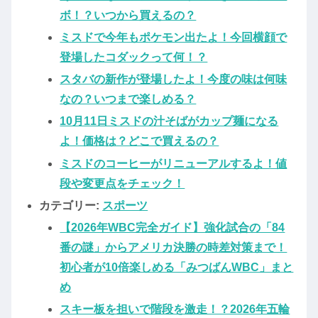
ボ！？いつから買えるの？
ミスドで今年もポケモン出たよ！今回横顔で
登場したコダックって何！？
スタバの新作が登場したよ！今度の味は何味
なの？いつまで楽しめる？
10月11日ミスドの汁そばがカップ麺になる
よ！価格は？どこで買えるの？
ミスドのコーヒーがリニューアルするよ！値
段や変更点をチェック！
カテゴリー:
スポーツ
【2026年WBC完全ガイド】強化試合の「84
番の謎」からアメリカ決勝の時差対策まで！
初心者が10倍楽しめる「みつばんWBC」まと
め
スキー板を担いで階段を激走！？2026年五輪