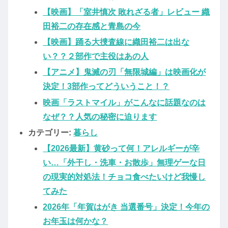
【映画】「室井慎次 敗れざる者」レビュー 織
田裕二の存在感と青島の今
【映画】踊る大捜査線に織田裕二は出な
い？？２部作で主役はあの人
【アニメ】鬼滅の刃「無限城編」は映画化が
決定！3部作ってどういうこと！？
映画「ラストマイル」がこんなに話題なのは
なぜ？？人気の秘密に迫ります
カテゴリー:
暮らし
【2026最新】黄砂って何！アレルギーが辛
い…「外干し・洗車・お散歩」無理ゲーな日
の現実的対処法！チョコ食べたいけど我慢し
てみた
2026年「年賀はがき 当選番号」決定！今年の
お年玉は何かな？