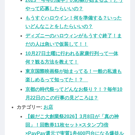
2023「今年の漢字」の応募が始まるよ！どう
やって応募したらいいの？
もうすぐハロウイン！何を準備する？いった
いどんなことをしたらいいの？
ディズニーのハロウィンがもうすぐ終了！ま
だの人は急いで仮装して！！
10月27日土曜に行われる家康行列って一体
何？観る方法を教えて！
東京国際映画祭が始まってる！一般の私達も
楽しめるって知ってた！？
京都の時代祭ってどんなお祭り？！？毎年10
月22日のこの行事の見どころは？
カテゴリー:
お店
【銀だこ大創業祭2026】3月8日が「真の神
回」！回数券11枚セット×スタンプ3倍
×PayPay還元で実質1舟400円台になる爆益ル