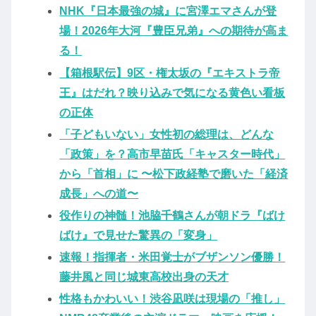
NHK『日本最強の城』に宮澤エマさんが登
場！2026年大河『豊臣兄弟』への期待が高ま
る！
【箱根駅伝】9区・権太坂の『エキストラ帝
王』はだれ？映り込みで気になる黄色い看板
の正体
「子どもいない」女性初の総理は、どんな
「政策」を？高市早苗氏「キャスター時代」
から「首相」に 〜松下政経塾で磨いた「経済
成長」への道〜
役作りの神髄！池脇千鶴さんが朝ドラ『ばけ
ばけ』で見せた驚異の「変身」
速報！指揮者・米田覚士がブザンソン優勝！
藤井風と同じ城東高校出身の天才
性格もかわいい！渋谷凪咲は現場の「推し」