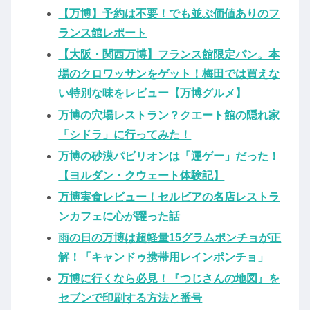
【万博】予約は不要！でも並ぶ価値ありのフ
ランス館レポート
【大阪・関西万博】フランス館限定パン。本
場のクロワッサンをゲット！梅田では買えな
い特別な味をレビュー【万博グルメ】
万博の穴場レストラン？クエート館の隠れ家
「シドラ」に行ってみた！
万博の砂漠パビリオンは「運ゲー」だった！
【ヨルダン・クウェート体験記】
万博実食レビュー！セルビアの名店レストラ
ンカフェに心が躍った話
雨の日の万博は超軽量15グラムポンチョが正
解！「キャンドゥ携帯用レインポンチョ」
万博に行くなら必見！『つじさんの地図』を
セブンで印刷する方法と番号