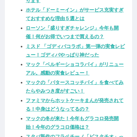
ります
ホテル「ドーミーイン」がサービス充実すぎ
ておすすめな理由５選とは
ローソン「盛りすぎチャレンジ」今年も開
催！何がお得でいつまで買えるの？
ミスド 「ゴディバコラボ」第一弾の実食レビ
ュー！ゴディバやっぱり神だった
マック「ベルギーショコラパイ」がリニュー
アル。感動の実食レビュー！
マックの「バタースコッチパイ」を食べてみ
たらやみつき度がすごい！
ファミマからホットケーキまんが発売されて
る！中身はどうなってるの？
マックの冬が来た！今年もグラコロ発売開
始！今年のグラコロ価格は？
スタバ新作のフラペチーノ「ピスタチオ」っ