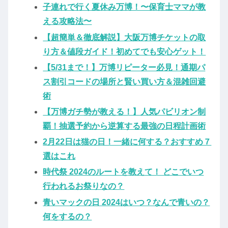
子連れで行く夏休み万博！〜保育士ママが教
える攻略法〜
【超簡単＆徹底解説】大阪万博チケットの取
り方＆値段ガイド！初めてでも安心ゲット！
【5/31まで！】万博リピーター必見！通期パ
ス割引コードの場所と賢い買い方＆混雑回避
術
【万博ガチ勢が教える！】人気パビリオン制
覇！抽選予約から逆算する最強の日程計画術
2月22日は猫の日！一緒に何する？おすすめ７
選はこれ
時代祭 2024のルートを教えて！ どこでいつ
行われるお祭りなの？
青いマックの日 2024はいつ？なんで青いの？
何をするの？