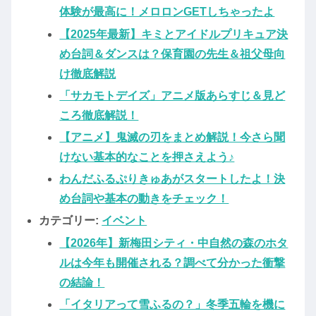
体験が最高に！メロロンGETしちゃったよ
【2025年最新】キミとアイドルプリキュア決
め台詞＆ダンスは？保育園の先生＆祖父母向
け徹底解説
「サカモトデイズ」アニメ版あらすじ＆見ど
ころ徹底解説！
【アニメ】鬼滅の刃をまとめ解説！今さら聞
けない基本的なことを押さえよう♪
わんだふるぷりきゅあがスタートしたよ！決
め台詞や基本の動きをチェック！
カテゴリー:
イベント
【2026年】新梅田シティ・中自然の森のホタ
ルは今年も開催される？調べて分かった衝撃
の結論！
「イタリアって雪ふるの？」冬季五輪を機に