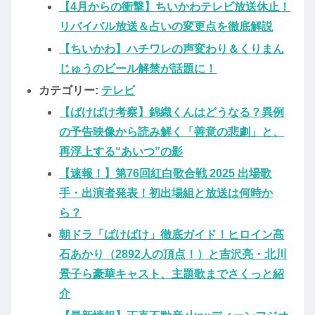
【4月からの衝撃】ちいかわテレビ放送休止！
リバイバル放送＆占いの変更点を徹底解説
【ちいかわ】ハチワレの声変わり＆くりまん
じゅうのビール解禁が話題に！
カテゴリー:
テレビ
【ばけばけ考察】錦織くんはどうなる？異例
の予告映像から読み解く「善意の悲劇」と、
再浮上する“あいつ”の影
【速報！】第76回紅白歌合戦 2025 出場歌
手・出演者発表！初出場組と放送は何時か
ら？
朝ドラ「ばけばけ」徹底ガイド！ヒロイン髙
石あかり（2892人の頂点！）と吉沢亮・北川
景子ら豪華キャスト、主題歌までさくっと紹
介