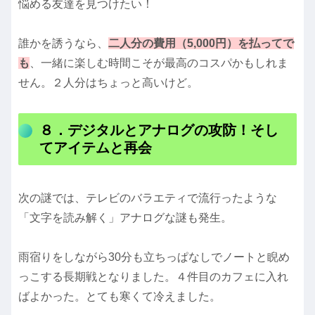
悩める友達を見つけたい！
誰かを誘うなら、
二人分の費用（5,000円）を払ってで
も
、一緒に楽しむ時間こそが最高のコスパかもしれま
せん。２人分はちょっと高いけど。
８．デジタルとアナログの攻防！そし
てアイテムと再会
次の謎では、テレビのバラエティで流行ったような
「文字を読み解く」アナログな謎も発生。
雨宿りをしながら30分も立ちっぱなしでノートと睨め
っこする長期戦となりました。４件目のカフェに入れ
ばよかった。とても寒くて冷えました。