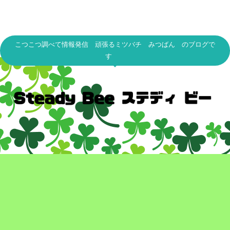
こつこつ調べて情報発信 頑張るミツバチ みつばん のブログで
す