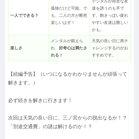
デジタルが得意な友
孤独だけど可能。で
達を誘うのも手で
一人でできる？
も、二人の方が断然
す。飽きっぽい疲れ
楽しいはず！
やすい友達は難しい
かも。
メンタルが鍛えら
天気の良い日に再チ
楽しさ
れ、
好奇心は満たさ
ャレンジするのがお
れる！
すすめです。
【続編予告】（いつになるかわかりませんが頑張って
解きます。）
必ず続きを解きに行きます！
次回は天気の良い日に、三ノ宮からの脱出なるか！？
「別途交通費」の謎は解けるのか！？