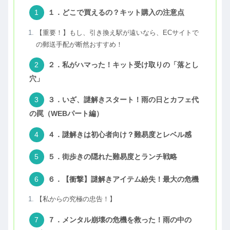
１．どこで買えるの？キット購入の注意点
【重要！】もし、引き換え駅が遠いなら、ECサイトで
の郵送手配が断然おすすめ！
２．私がハマった！キット受け取りの「落とし
穴」
３．いざ、謎解きスタート！雨の日とカフェ代
の罠（WEBパート編）
４．謎解きは初心者向け？難易度とレベル感
５．街歩きの隠れた難易度とランチ戦略
６．【衝撃】謎解きアイテム紛失！最大の危機
【私からの究極の忠告！】
７．メンタル崩壊の危機を救った！雨の中の