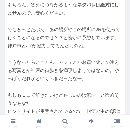
もちろん、答えにつながるような
ネタバレは絶対にし
ません
のでご安心ください。
でもきっとたぶん、あの場所やこの場所にJRを使って
行くことになるのでは？？と密かに予想しています。
神戸市とJRが協力してるんだものね。
こうなったらとことん、カフェとかお買い物とか映え
る写真とか神戸の街歩きを満喫しようではないの。や
っぱりだれかといくべきだったなー。
もしも１日で解きたいけど難しいのは無理！と諦めそ
うなあなた！
ヒントサイトが用意されているので、封筒の中のQRコ
ードが書かれた紙をなくさないようにしてください。
（私は悔しいので絶対に見ないと決めているので、も
メニュー
ホーム
検索
トップ
サイドバー