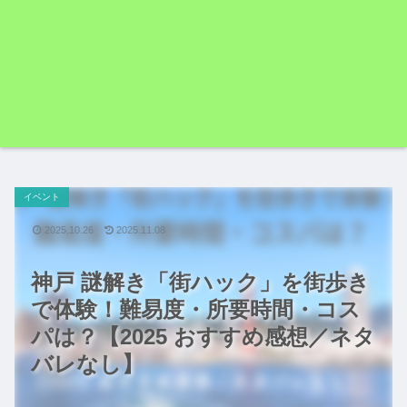
イベント
2025.10.26
2025.11.08
神戸 謎解き「街ハック」を街歩き
で体験！難易度・所要時間・コス
パは？【2025 おすすめ感想／ネタ
バレなし】