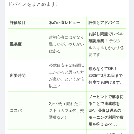
ドバイスをまとめます。
評価項目
私の正直レビュー
評価とアドバイス
お試し問題でレベル
超初心者にはかなり
確認推奨！
デジタ
難易度
難しいが、やりがい
ルスキルもかなり必
はある
要です。
公式目安＋２時間以
焦らなくてOK！
上かかると思った方
所要時間
2026年3月31日まで
が良い。というか倍
何度でも解けます。
以上？
ノーヒントで解き切
2,500円＋隠れたコ
ることで達成感を
コスパ
スト（カフェ代、交
UP。昼食は遅めの
通費など）
モーニング利用で費
用を抑えるべし。