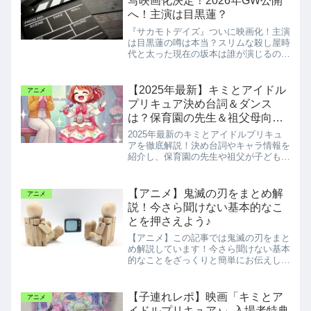
写映画化決定！2026年GW公開
へ！主演は目黒蓮？
『サカモトデイズ』ついに映画化！主演
は目黒蓮の噂は本当？スリムな殺し屋時
代と太った現在の坂本は誰が演じるの
か？明日の公式発表を徹底解説します。
【2025年最新】キミとアイドル
アニメ
プリキュア決め台詞＆ダンス
は？保育園の先生＆祖父母向け
徹底解説
2025年最新のキミとアイドルプリキュ
アを徹底解説！決め台詞やキャラ情報を
紹介し、保育園の先生や祖父が子どもと
楽しむ方法も提案♪
【アニメ】鬼滅の刃をまとめ解
アニメ
説！今さら聞けない基本的なこ
とを押さえよう♪
【アニメ】この記事では鬼滅の刃をまと
め解説しています！今さら聞けない基本
的なことをざっくりと簡単にお伝えしま
す。
【子連れレポ】映画「キミとア
アニメ
イドルプリキュア♪」入場者特典