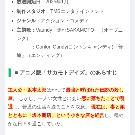
放送開始日
：2025年1月
制作スタジオ
：TMSエンタテインメント
ジャンル
：アクション・コメディ
主題歌
：Vaundy「走れSAKAMOTO」（オープニ
ング）
：Conton Candy(コントンキャンディ)「普
通」（エンディング）
■ アニメ版「サカモトデイズ」のあらすじ
主人公・坂本太郎
はかつて
最強と呼ばれた伝説の殺し
屋
。 しかし、一人の女性と出会い
恋に落ちたことで引
退
し、普通の生活を送ることを決意。
現在は、妻と娘
とともに「坂本商店」という小さな店を経営
し、穏や
かな日々を過ごしていた。