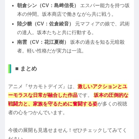
朝倉シン（CV：島﨑信長）
エスパー能力を持つ坂
本の仲間。坂本商店で働きながら共に戦う。
陸少糖（CV：佐倉綾音）
元マフィアの娘で、武術
の達人。坂本たちと共に行動する。
南雲（CV：花江夏樹）
坂本の過去を知る元暗殺
者。軽い性格だが実力は一流。
■ まとめ
アニメ『サカモトデイズ』は、
激しいアクションとユ
ーモラスな日常が融合した作品
です。
坂本の圧倒的な
戦闘力と、家族を守るために奮闘する姿
が多くの視聴
者の心をつかんでいます。
今後の展開も見逃せません！ぜひチェックしてみてく
ださい。