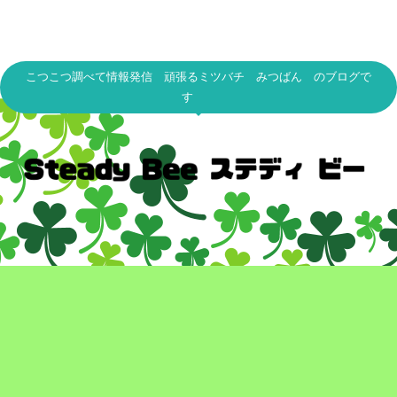
こつこつ調べて情報発信 頑張るミツバチ みつばん のブログで
す