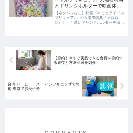
とドリンクホルダーで映画体験
が最高に！メロロンGETしちゃ
【ネタバレなし】映画『キミとアイドル
ったよ
プリキュア♪』の入場者特典『メロロ
ン』と、可愛いドリンクホルダーを徹底
レビュー！混雑状況や大人がもらえる特
典情報も。
【節約】今すぐ実践できる食費を節約す
る裏技と方法６選を紹介
台湾 バービー・スー インフルエンザで急
逝 東京で肺炎併発