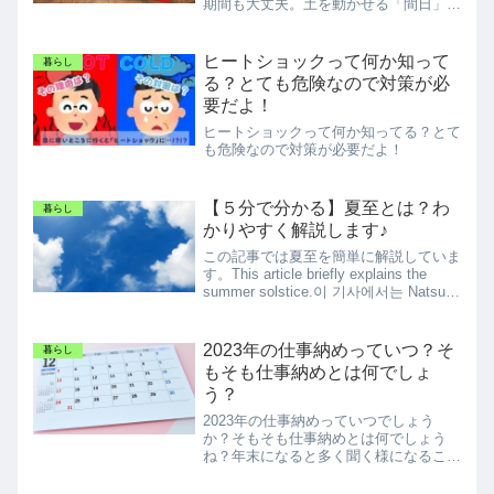
期間も大丈夫。土を動かせる「間日」の
日付と過ごし方を解説します。
ヒートショックって何か知って
暮らし
る？とても危険なので対策が必
要だよ！
ヒートショックって何か知ってる？とて
も危険なので対策が必要だよ！
【５分で分かる】夏至とは？わ
暮らし
かりやすく解説します♪
この記事では夏至を簡単に解説していま
す。This article briefly explains the
summer solstice.이 기사에서는 Natsuji
를 간략하게 설명합니다.
2023年の仕事納めっていつ？そ
暮らし
もそも仕事納めとは何でしょ
う？
2023年の仕事納めっていつでしょう
か？そもそも仕事納めとは何でしょう
ね？年末になると多く聞く様になるこの
言葉を再確認です。