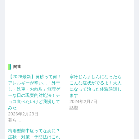
関連
【2026最新】黄砂って何！
寒冷じんましんになったら
アレルギーが辛い…「外干
こんな症状がでるよ！大人
し・洗車・お散歩」無理ゲ
になって治った体験談話し
ーな日の現実的対処法！チ
ます
ョコ食べたいけど我慢して
2024年2月7日
みた
話題
2026年2月23日
暮らし
梅雨型熱中症ってなあに？
症状・対策・予防法はこれ