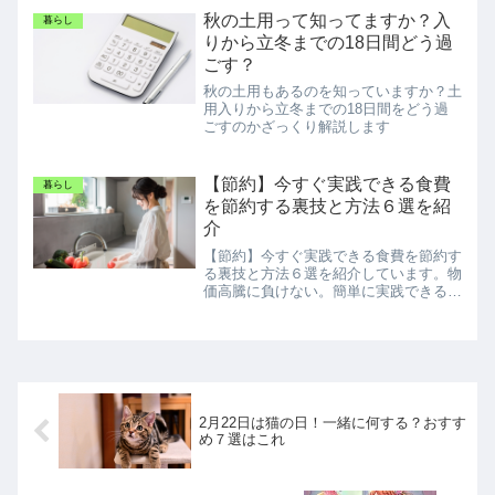
秋の土用って知ってますか？入
暮らし
りから立冬までの18日間どう過
ごす？
秋の土用もあるのを知っていますか？土
用入りから立冬までの18日間をどう過
ごすのかざっくり解説します
【節約】今すぐ実践できる食費
暮らし
を節約する裏技と方法６選を紹
介
【節約】今すぐ実践できる食費を節約す
る裏技と方法６選を紹介しています。物
価高騰に負けない。簡単に実践できる技
をまねしてみてください。
2月22日は猫の日！一緒に何する？おすす
め７選はこれ