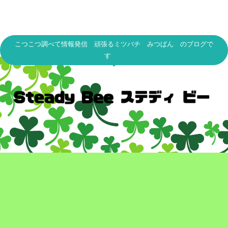
こつこつ調べて情報発信 頑張るミツバチ みつばん のブログで
す