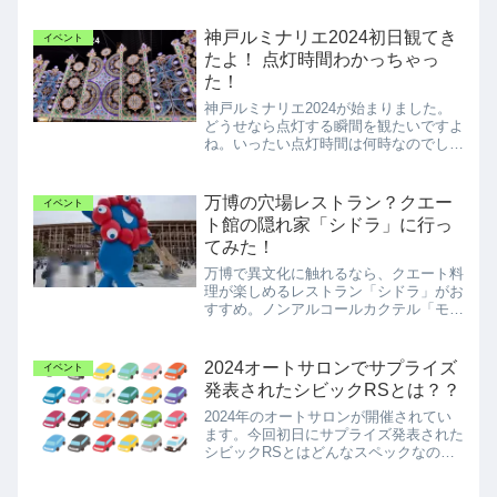
神戸ルミナリエ2024初日観てき
イベント
たよ！ 点灯時間わかっちゃっ
た！
神戸ルミナリエ2024が始まりました。
どうせなら点灯する瞬間を観たいですよ
ね。いったい点灯時間は何時なのでしょ
うか？？初日1月19日に観てきたレポー
トを紹介しています。
万博の穴場レストラン？クエー
イベント
ト館の隠れ家「シドラ」に行っ
てみた！
万博で異文化に触れるなら、クエート料
理が楽しめるレストラン「シドラ」がお
すすめ。ノンアルコールカクテル「モク
テル」や、本格マグブースの味を正直に
レポートします。
2024オートサロンでサプライズ
イベント
発表されたシビックRSとは？？
2024年のオートサロンが開催されてい
ます。今回初日にサプライズ発表された
シビックRSとはどんなスペックなの
か？？この記事で詳しく説明していま
す。