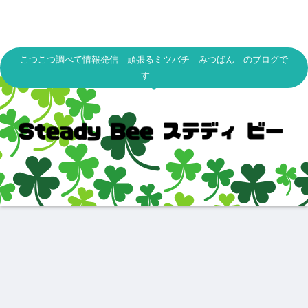
こつこつ調べて情報発信 頑張るミツバチ みつばん のブログで
す