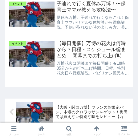
子連れで行く夏休み万博！〜保
イベント
育士ママが教える攻略法〜
夏休み万博、子連れで行くならこれ！保
育士ママがリアルな体験談から徹底解
説。予約が取れない時の楽しみ方、暑さ
対策、持ち物リストまで、無理なく楽し
むための攻略法を伝授します。
【毎日開催】万博の花火は何時
イベント
から？日程・スケジュール総ま
とめ！ 閉幕までの打ち上げ時間
と特別花火日を徹底解説
万博花火は閉幕まで毎日開催！🔥18時
35分からの打ち上げ時間、日程、特別
花火日を徹底解説。パビリオン難民も必
見！混雑を避ける観覧作戦と穴場スポッ
トを現地目線で紹介します。
【大阪・関西万博】フランス館限定パ
ン。本場のクロワッサンをゲット！梅田
では買えない特別な味をレビュー【万博
グルメ】
メニュー
ホーム
検索
トップ
サイドバー
万博のサウジアラビアパビリオンは並ぶ