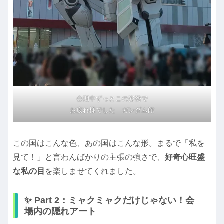
会期中ずっとこの姿勢で
お疲れ様でした ガンダム館
この国はこんな色、あの国はこんな形。まるで「私を
見て！」と言わんばかりの主張の強さで、
好奇心旺盛
な私の目
を楽しませてくれました。
✨ Part 2：ミャクミャクだけじゃない！会
場内の隠れアート