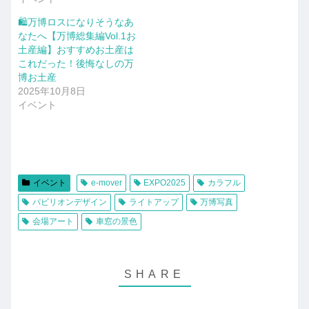
🛍️万博ロスになりそうなあ
なたへ【万博総集編Vol.1お
土産編】おすすめお土産は
これだった！後悔なしの万
博お土産
2025年10月8日
イベント
イベント
e-mover
EXPO2025
カラフル
パビリオンデザイン
ライトアップ
万博写真
会場アート
車窓の景色