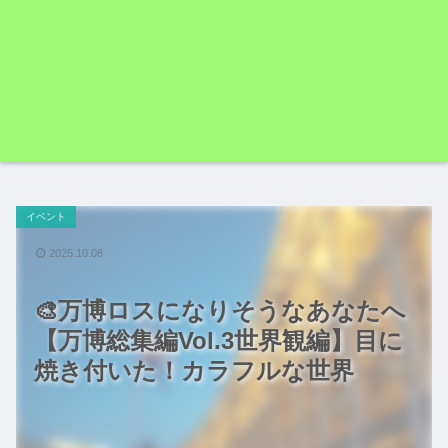
イベント
2025.10.08
🎨万博ロスになりそうなあなたへ
【万博総集編Vol.3世界観編】目に
焼き付いた！カラフルな世界