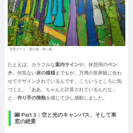
壁面アート「森の道・青い森」
たとえば、カラフルな
案内サイン
や、休憩用の
ベン
チ
。何気ない
床の模様
までもが、万博の世界観に合わ
せてデザインされているんです。こういうところに気
づくと、「ああ、ちゃんと計算されているんだな」
と、
作り手の情熱
を感じて少し感動しました。
🌆 Part 3：空と光のキャンバス、そして車
窓の絶景