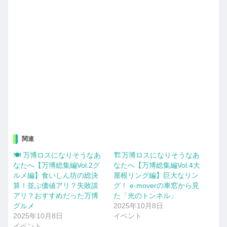
関連
🍽️ 万博ロスになりそうなあ
🏗️万博ロスになりそうなあ
なたへ【万博総集編Vol.2グ
なたへ【万博総集編Vol.4大
ルメ編】食いしん坊の総決
屋根リング編】巨大なリン
算！並ぶ価値アリ？失敗談
グ！ e-moverの車窓から見
アリ？おすすめだった万博
た「光のトンネル」
グルメ
2025年10月8日
2025年10月8日
イベント
イベント