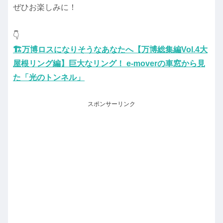
ぜひお楽しみに！
👇️
🏗️万博ロスになりそうなあなたへ【万博総集編Vol.4大
屋根リング編】巨大なリング！ e-moverの車窓から見
た「光のトンネル」
スポンサーリンク