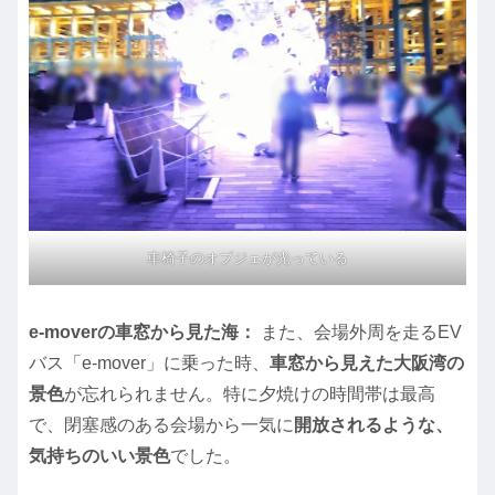
車椅子のオブジェが光っている
e-moverの車窓から見た海：
また、会場外周を走るEV
バス「e-mover」に乗った時、
車窓から見えた大阪湾の
景色
が忘れられません。特に夕焼けの時間帯は最高
で、閉塞感のある会場から一気に
開放されるような、
気持ちのいい景色
でした。