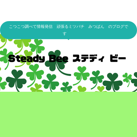
こつこつ調べて情報発信 頑張るミツバチ みつばん のブログで
す