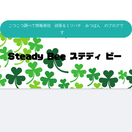
こつこつ調べて情報発信 頑張るミツバチ みつばん のブログで
す