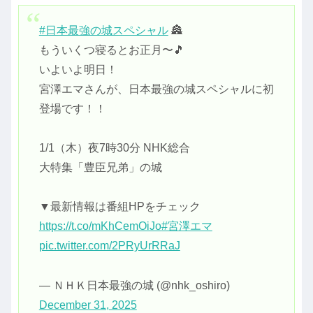
#日本最強の城スペシャル
🏯
もういくつ寝るとお正月〜🎵
いよいよ明日！
宮澤エマさんが、日本最強の城スペシャルに初
登場です！！
1/1（木）夜7時30分 NHK総合
大特集「豊臣兄弟」の城
▼最新情報は番組HPをチェック
https://t.co/mKhCemOiJo
#宮澤エマ
pic.twitter.com/2PRyUrRRaJ
— ＮＨＫ日本最強の城 (@nhk_oshiro)
December 31, 2025