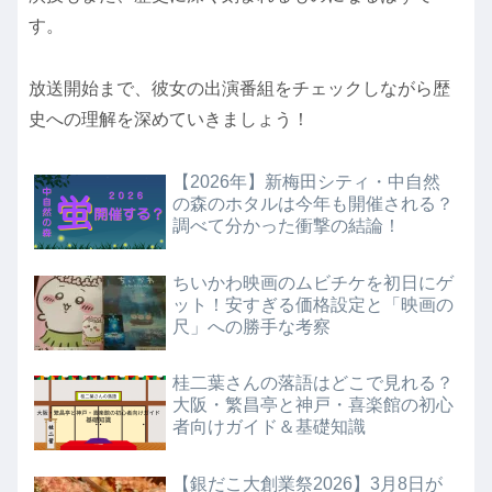
す。
放送開始まで、彼女の出演番組をチェックしながら歴
史への理解を深めていきましょう！
【2026年】新梅田シティ・中自然
の森のホタルは今年も開催される？
調べて分かった衝撃の結論！
ちいかわ映画のムビチケを初日にゲ
ット！安すぎる価格設定と「映画の
尺」への勝手な考察
桂二葉さんの落語はどこで見れる？
大阪・繁昌亭と神戸・喜楽館の初心
者向けガイド＆基礎知識
【銀だこ大創業祭2026】3月8日が