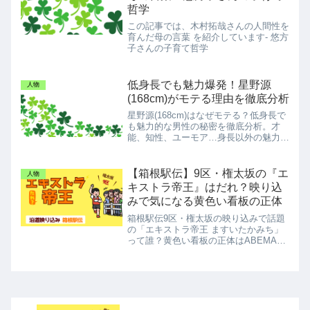
哲学
この記事では、木村拓哉さんの人間性を
育んだ母の言葉 を紹介しています- 悠方
子さんの子育て哲学
低身長でも魅力爆発！星野源
人物
(168cm)がモテる理由を徹底分析
星野源(168cm)はなぜモテる？低身長で
も魅力的な男性の秘密を徹底分析。才
能、知性、ユーモア…身長以外の魅力を
磨くヒントが満載！
【箱根駅伝】9区・権太坂の『エ
人物
キストラ帝王』はだれ？映り込
みで気になる黄色い看板の正体
箱根駅伝9区・権太坂の映り込みで話題
の「エキストラ帝王 ますいたかみち」
って誰？黄色い看板の正体はABEMAで
も話題のプロのエキストラ・増井孝充さ
んでした。出演映画やドラマ、名前の由
来など気になる情報をスッキリ答え合わ
せします！