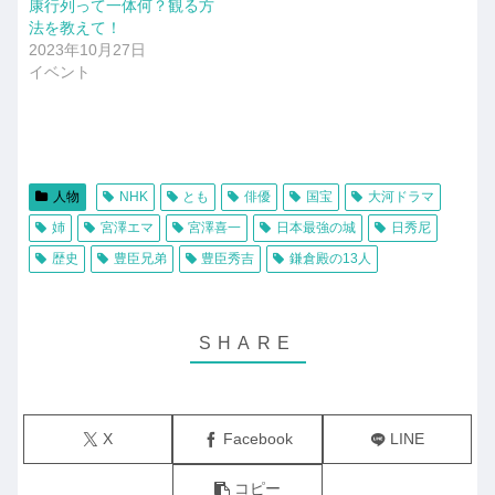
康行列って一体何？観る方
法を教えて！
2023年10月27日
イベント
人物
NHK
とも
俳優
国宝
大河ドラマ
姉
宮澤エマ
宮澤喜一
日本最強の城
日秀尼
歴史
豊臣兄弟
豊臣秀吉
鎌倉殿の13人
X
Facebook
LINE
コピー