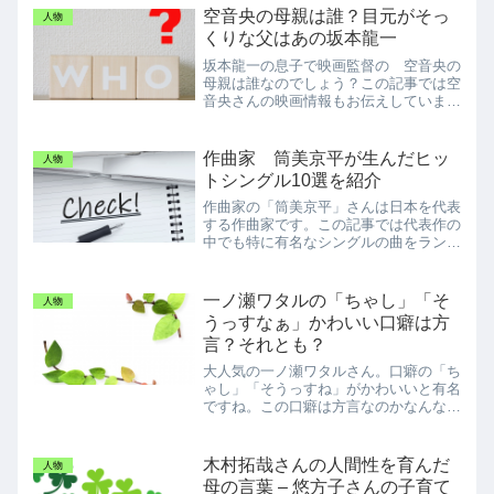
空音央の母親は誰？目元がそっ
人物
くりな父はあの坂本龍一
坂本龍一の息子で映画監督の 空音央の
母親は誰なのでしょう？この記事では空
音央さんの映画情報もお伝えしていま
す。
作曲家 筒美京平が生んだヒッ
人物
トシングル10選を紹介
作曲家の「筒美京平」さんは日本を代表
する作曲家です。この記事では代表作の
中でも特に有名なシングルの曲をランキ
ングで紹介しています！
一ノ瀬ワタルの「ちゃし」「そ
人物
うっすなぁ」かわいい口癖は方
言？それとも？
大人気の一ノ瀬ワタルさん。口癖の「ち
ゃし」「そうっすね」がかわいいと有名
ですね。この口癖は方言なのかなんなの
か。お伝えしています。
木村拓哉さんの人間性を育んだ
人物
母の言葉 – 悠方子さんの子育て