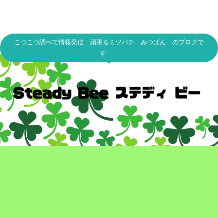
こつこつ調べて情報発信 頑張るミツバチ みつばん のブログで
す