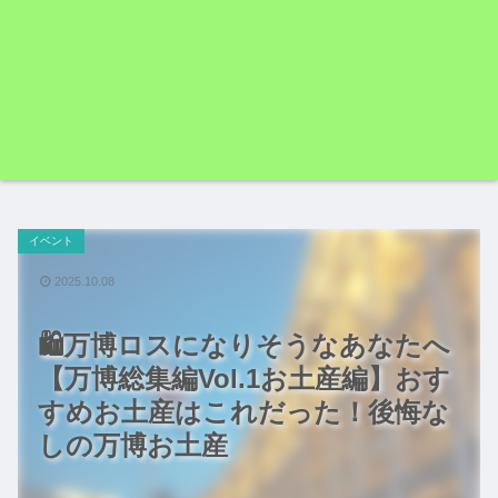
イベント
2025.10.08
🛍️万博ロスになりそうなあなたへ
【万博総集編Vol.1お土産編】おす
すめお土産はこれだった！後悔な
しの万博お土産