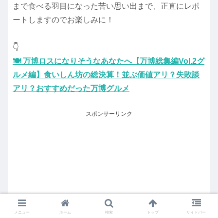
まで食べる羽目になった苦い思い出まで、正直にレポ
ートしますのでお楽しみに！
👇️
🍽️ 万博ロスになりそうなあなたへ【万博総集編Vol.2グ
ルメ編】食いしん坊の総決算！並ぶ価値アリ？失敗談
アリ？おすすめだった万博グルメ
スポンサーリンク
メニュー
ホーム
検索
トップ
サイドバー