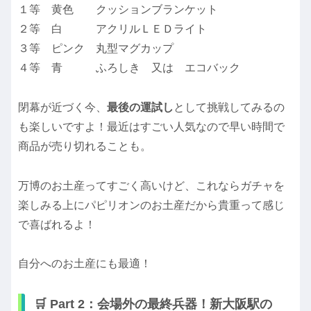
１等 黄色 クッションブランケット
２等 白 アクリルＬＥＤライト
３等 ピンク 丸型マグカップ
４等 青 ふろしき 又は エコバック
閉幕が近づく今、
最後の運試し
として挑戦してみるの
も楽しいですよ！最近はすごい人気なので早い時間で
商品が売り切れることも。
万博のお土産ってすごく高いけど、これならガチャを
楽しみる上にパピリオンのお土産だから貴重って感じ
で喜ばれるよ！
自分へのお土産にも最適！
🛒 Part 2：会場外の最終兵器！新大阪駅の