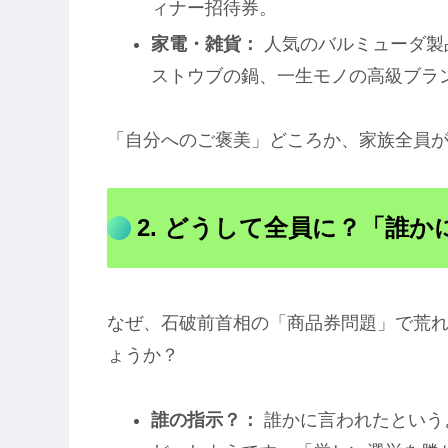
ィナー招待券。
家電・雑貨：
人気のバルミューダ製
ストウブの鍋、一生モノの高級ブラ
「自分へのご褒美」どころか、家族全員
2. どうして全員に？「誰
なぜ、石破前首相の「商品券問題」で荒
ょうか？
誰の指示？：
誰かに言われたという