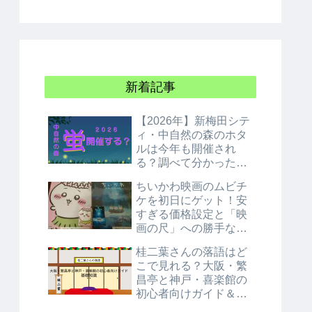
新着記事
【2026年】新梅田シテ
ィ・中自然の森のホタ
ルは今年も開催され
る？調べて分かった衝
撃の結論！
ちいかわ映画のムビチ
ケを初日にゲット！安
すぎる価格設定と「映
画の尺」への勝手な考
察
桂二葉さんの落語はど
こで見れる？大阪・繁
昌亭と神戸・喜楽館の
初心者向けガイド＆基
礎知識