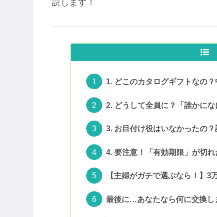
説します！
1. どこのカタログギフトなの
2. どうして全員に？「誰かに
3. お目付け役はいなかったの
4. 要注意！「有効期限」が切れ
【主婦がガチで選ぶなら！】3
最後に…あなたなら何に交換し