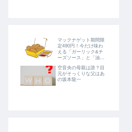
マックナゲット期間限
定490円！今だけ味わ
える「ガーリック&チ
ーズソース」と「油淋
鶏風ソース」に注目！
空音央の母親は誰？目
元がそっくりな父はあ
の坂本龍一