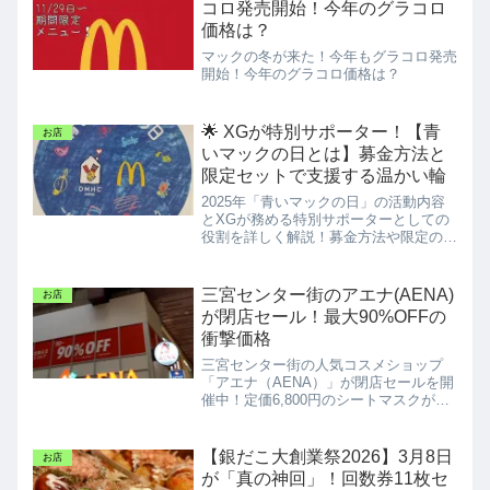
コロ発売開始！今年のグラコロ
価格は？
マックの冬が来た！今年もグラコロ発売
開始！今年のグラコロ価格は？
🌟 XGが特別サポーター！【青
お店
いマックの日とは】募金方法と
限定セットで支援する温かい輪
2025年「青いマックの日」の活動内容
とXGが務める特別サポーターとしての
役割を詳しく解説！募金方法や限定の支
援セットで、温かい輪に参加する方法を
ご紹介します。
三宮センター街のアエナ(AENA)
お店
が閉店セール！最大90%OFFの
衝撃価格
三宮センター街の人気コスメショップ
「アエナ（AENA）」が閉店セールを開
催中！定価6,800円のシートマスクが驚
異の91％OFFなど、爆安の戦利品とレ
シートを公開します。セール期間は2月
23日まで。統合先の元町店情報もあわ
【銀だこ大創業祭2026】3月8日
お店
せてチェック！
が「真の神回」！回数券11枚セ