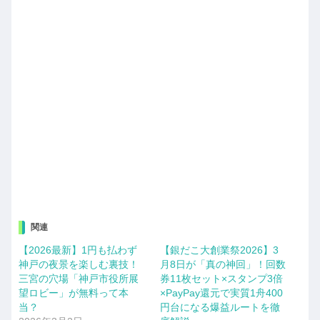
関連
【2026最新】1円も払わず
【銀だこ大創業祭2026】3
神戸の夜景を楽しむ裏技！
月8日が「真の神回」！回数
三宮の穴場「神戸市役所展
券11枚セット×スタンプ3倍
望ロビー」が無料って本
×PayPay還元で実質1舟400
当？
円台になる爆益ルートを徹