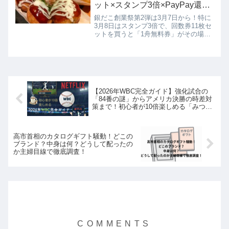
ット×スタンプ3倍×PayPay還元
で実質1舟400円台になる爆益ル
銀だこ創業祭第2弾は3月7日から！特に
ートを徹底解説
3月8日はスタンプ3倍で、回数券11枚セ
ットを買うと「1舟無料券」がその場で
確定するバグ級のお得さ。有効期限（8
月末まで）やPayPay5%還元の注意点も
ブログで徹底解説します。
【2026年WBC完全ガイド】強化試合の
「84番の謎」からアメリカ決勝の時差対
策まで！初心者が10倍楽しめる「みつば
んWBC」まとめ
高市首相のカタログギフト騒動！どこの
ブランド？中身は何？どうして配ったの
か主婦目線で徹底調査！