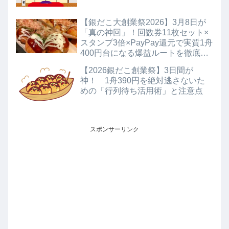
【銀だこ大創業祭2026】3月8日が
「真の神回」！回数券11枚セット×
スタンプ3倍×PayPay還元で実質1舟
400円台になる爆益ルートを徹底解
説
【2026銀だこ創業祭】3日間が
神！ 1舟390円を絶対逃さないた
めの「行列待ち活用術」と注意点
スポンサーリンク