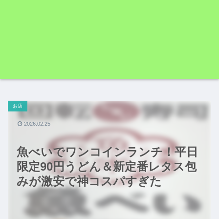
お店
2026.02.25
魚べいでワンコインランチ！平日
限定90円うどん＆新定番レタス包
みが激安で神コスパすぎた