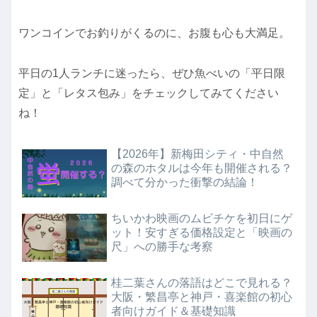
ワンコインでお釣りがくるのに、お腹も心も大満足。
平日の1人ランチに迷ったら、ぜひ魚べいの「平日限
定」と「レタス包み」をチェックしてみてください
ね！
【2026年】新梅田シティ・中自然
の森のホタルは今年も開催される？
調べて分かった衝撃の結論！
ちいかわ映画のムビチケを初日にゲ
ット！安すぎる価格設定と「映画の
尺」への勝手な考察
桂二葉さんの落語はどこで見れる？
大阪・繁昌亭と神戸・喜楽館の初心
者向けガイド＆基礎知識