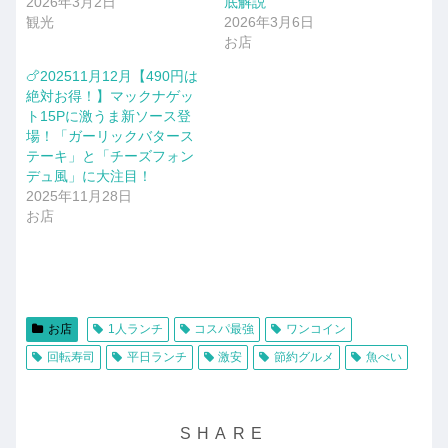
2026年3月2日
底解説
観光
2026年3月6日
お店
🍗202511月12月【490円は
絶対お得！】マックナゲッ
ト15Pに激うま新ソース登
場！「ガーリックバタース
テーキ」と「チーズフォン
デュ風」に大注目！
2025年11月28日
お店
お店
1人ランチ
コスパ最強
ワンコイン
回転寿司
平日ランチ
激安
節約グルメ
魚べい