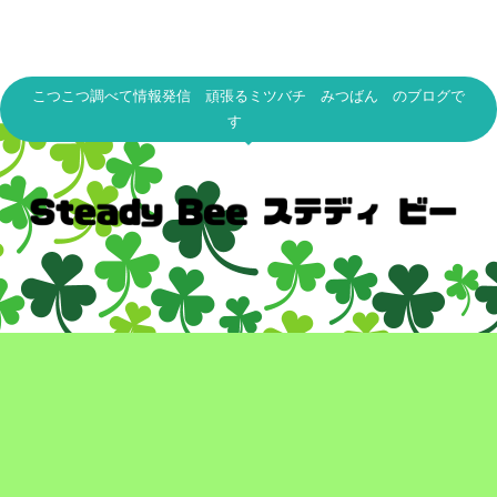
こつこつ調べて情報発信 頑張るミツバチ みつばん のブログで
す