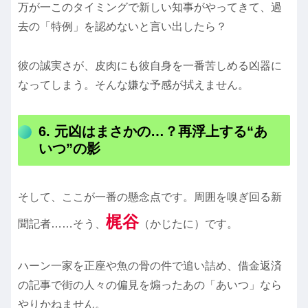
万が一このタイミングで新しい知事がやってきて、過
去の「特例」を認めないと言い出したら？
彼の誠実さが、皮肉にも彼自身を一番苦しめる凶器に
なってしまう。そんな嫌な予感が拭えません。
6. 元凶はまさかの…？再浮上する“あ
いつ”の影
そして、ここが一番の懸念点です。周囲を嗅ぎ回る新
梶谷
聞記者……そう、
（かじたに）です。
ハーン一家を正座や魚の骨の件で追い詰め、借金返済
の記事で街の人々の偏見を煽ったあの「あいつ」なら
やりかねません。