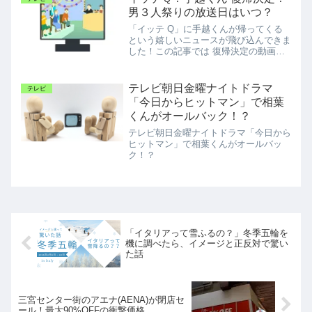
男３人祭りの放送日はいつ？
「イッテ Q」に手越くんが帰ってくる
という嬉しいニュースが飛び込んできま
した！この記事では 復帰決定の動画の
紹介やいつから復帰するのかなどお伝え
しています。
テレビ朝日金曜ナイトドラマ
テレビ
「今日からヒットマン」で相葉
くんがオールバック！？
テレビ朝日金曜ナイトドラマ「今日から
ヒットマン」で相葉くんがオールバッ
ク！？
「イタリアって雪ふるの？」冬季五輪を
機に調べたら、イメージと正反対で驚い
た話
三宮センター街のアエナ(AENA)が閉店セ
ール！最大90%OFFの衝撃価格