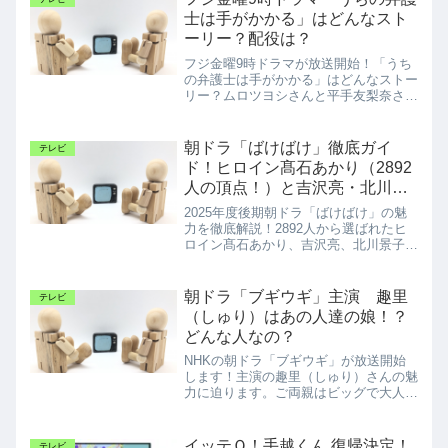
士は手がかかる」はどんなスト
ーリー？配役は？
フジ金曜9時ドラマが放送開始！「うち
の弁護士は手がかかる」はどんなストー
リー？ムロツヨシさんと平手友梨奈さん
はどんな役なの？
朝ドラ「ばけばけ」徹底ガイ
テレビ
ド！ヒロイン髙石あかり（2892
人の頂点！）と吉沢亮・北川景
子ら豪華キャスト、主題歌まで
2025年度後期朝ドラ「ばけばけ」の魅
さくっと紹介
力を徹底解説！2892人から選ばれたヒ
ロイン髙石あかり、吉沢亮、北川景子ら
豪華キャスト陣と、主題歌、モデルとな
った人物（小泉セツ）の生涯をさくっと
紹介。視聴前にぜひ！
朝ドラ「ブギウギ」主演 趣里
テレビ
（しゅり）はあの人達の娘！？
どんな人なの？
NHKの朝ドラ「ブギウギ」が放送開始
します！主演の趣里（しゅり）さんの魅
力に迫ります。ご両親はビッグで大人気
なあのお二人。今後が楽しみな娘さんで
すね。
イッテＱ！手越くん 復帰決定！
テレビ