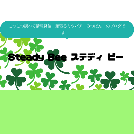
こつこつ調べて情報発信 頑張るミツバチ みつばん のブログで
す