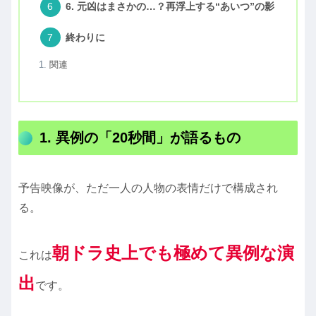
6. 元凶はまさかの…？再浮上する“あいつ”の影
終わりに
関連
1. 異例の「20秒間」が語るもの
予告映像が、ただ一人の人物の表情だけで構成され
る。
朝ドラ史上でも極めて異例な演
これは
出
です。