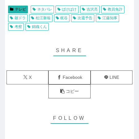
テレビ
ネタバレ
ばけばけ
吉沢亮
教員免許
朝ドラ
松江新報
梶谷
次週予告
江藤知事
考察
錦織くん
X
Facebook
LINE
コピー