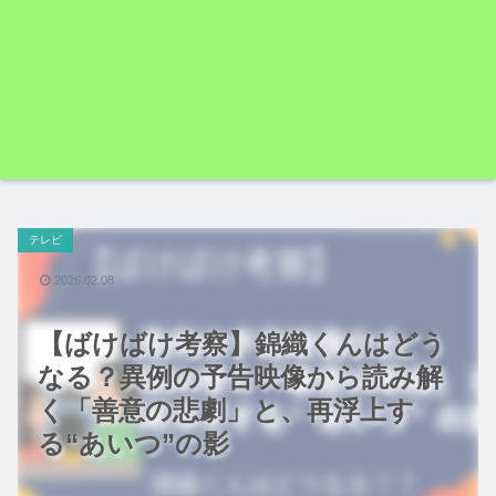
テレビ
2026.02.08
【ばけばけ考察】錦織くんはどう
なる？異例の予告映像から読み解
く「善意の悲劇」と、再浮上す
る“あいつ”の影