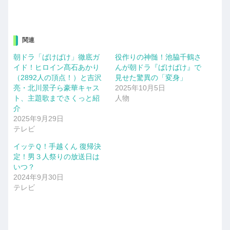
関連
朝ドラ「ばけばけ」徹底ガ
役作りの神髄！池脇千鶴さ
イド！ヒロイン髙石あかり
んが朝ドラ『ばけばけ』で
（2892人の頂点！）と吉沢
見せた驚異の「変身」
亮・北川景子ら豪華キャス
2025年10月5日
ト、主題歌までさくっと紹
人物
介
2025年9月29日
テレビ
イッテＱ！手越くん 復帰決
定！男３人祭りの放送日は
いつ？
2024年9月30日
テレビ