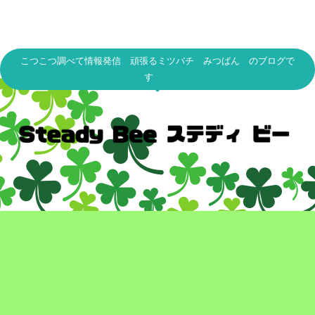
こつこつ調べて情報発信 頑張るミツバチ みつばん のブログで
す