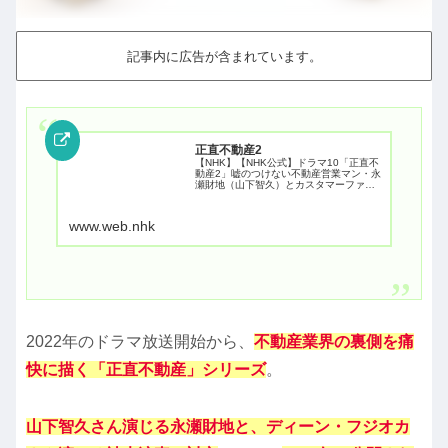
記事内に広告が含まれています。
正直不動産2
【NHK】【NHK公式】ドラマ10「正直不
動産2」嘘のつけない不動産営業マン・永
瀬財地（山下智久）とカスタマーファー
スト命の月下咲良（福原遥）の名コンビ
が活躍するシリーズ第2弾！タワーマンシ
ョン購入、家賃滞納、ワンルーム投資の
www.web.nhk
落とし穴、狭小...
2022年のドラマ放送開始から、
不動産業界の裏側を痛
快に描く「正直不動産」シリーズ
。
山下智久さん演じる永瀬財地と、ディーン・フジオカ