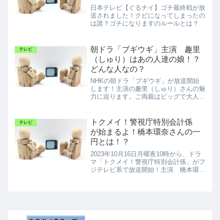
日本テレビ【ぐるナイ】ゴチ最終戦が放
送されました！クビになってしまったの
は誰？ゴチになりますのルールとは？
朝ドラ「ブギウギ」主演 趣里
テレビ
（しゅり）はあの人達の娘！？
どんな人なの？
NHKの朝ドラ「ブギウギ」が放送開始
します！主演の趣里（しゅり）さんの魅
力に迫ります。ご両親はビッグで大人気
なあのお二人。今後が楽しみな娘さんで
すね。
トクメイ！警視庁特別会計係
テレビ
が始まるよ！橋本環奈さんの一
円とは！？
2023年10月16日月曜夜10時から、ドラ
マ「トクメイ！警視庁特別会計係」がフ
ジテレビ系で放送開始！主演 橋本環奈
さんの一円とは！？