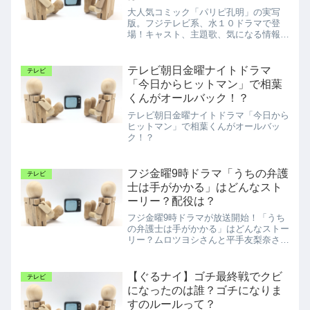
大人気コミック「パリピ孔明」の実写
版。フジテレビ系、水１０ドラマで登
場！キャスト、主題歌、気になる情報を
チェック！
テレビ朝日金曜ナイトドラマ
テレビ
「今日からヒットマン」で相葉
くんがオールバック！？
テレビ朝日金曜ナイトドラマ「今日から
ヒットマン」で相葉くんがオールバッ
ク！？
フジ金曜9時ドラマ「うちの弁護
テレビ
士は手がかかる」はどんなスト
ーリー？配役は？
フジ金曜9時ドラマが放送開始！「うち
の弁護士は手がかかる」はどんなストー
リー？ムロツヨシさんと平手友梨奈さん
はどんな役なの？
【ぐるナイ】ゴチ最終戦でクビ
テレビ
になったのは誰？ゴチになりま
すのルールって？