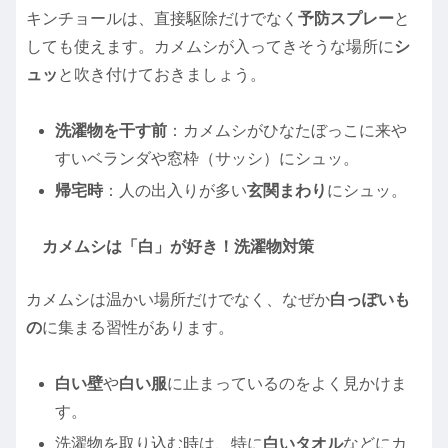
キンチョールは、直接駆除だけでなく
予防スプレー
と
しても使えます。カメムシが入ってきそうな場所に
シ
ュッ
と吹き付けておきましょう。
洗濯物を干す前
：カメムシがひなたぼっこに来や
すいベランダや窓枠（サッシ）にシュッ。
帰宅時
：人の出入りが多い
玄関まわり
にシュッ。
カメムシは「白」が好き！洗濯物対策
カメムシは温かい場所だけでなく、なぜか
白っぽいも
の
に集まる習性があります。
白い壁
や
白い服
に止まっているのをよく見かけま
す。
洗濯物を取り込む時は、特に
白いタオル
などにカ