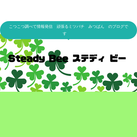
こつこつ調べて情報発信 頑張るミツバチ みつばん のブログで
す