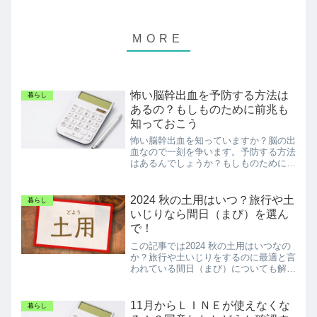
怖い脳幹出血を予防する方法は
暮らし
あるの？もしものために前兆も
知っておこう
怖い脳幹出血を知っていますか？脳の出
血なので一刻を争います。予防する方法
はあるんでしょうか？もしものために前
兆も知っておくことは大切ですね。
2024 秋の土用はいつ？旅行や土
暮らし
いじりなら間日（まび）を選ん
で！
この記事では2024 秋の土用はいつなの
か？旅行や土いじりをするのに最適と言
われている間日（まび）についても解説
しています。
11月からＬＩＮＥが使えなくな
暮らし