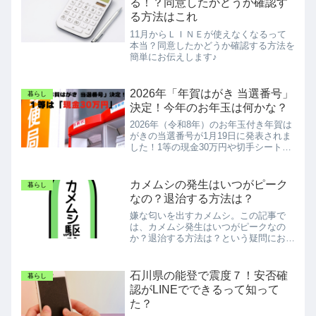
る！？同意したかどうか確認す
る方法はこれ
11月からＬＩＮＥが使えなくなるって
本当？同意したかどうか確認する方法を
簡単にお伝えします♪
2026年「年賀はがき 当選番号」
暮らし
決定！今年のお年玉は何かな？
2026年（令和8年）のお年玉付き年賀は
がきの当選番号が1月19日に発表されま
した！1等の現金30万円や切手シートの
番号、引き換え方法まで分かりやすく解
説。書き損じや未使用のはがきも当選対
象なので、捨てずに今すぐチェックして
カメムシの発生はいつがピーク
暮らし
新春の運試しを楽しみましょう。
なの？退治する方法は？
嫌な匂いを出すカメムシ。この記事で
は、カメムシ発生はいつがピークなの
か？退治する方法は？という疑問にお答
えしています。
石川県の能登で震度７！安否確
暮らし
認がLINEでできるって知って
た？