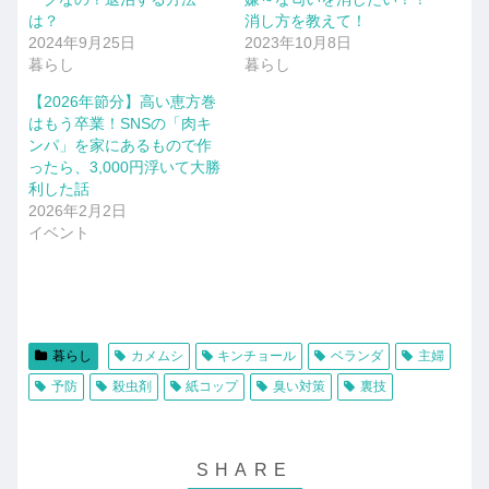
は？
消し方を教えて！
2024年9月25日
2023年10月8日
暮らし
暮らし
【2026年節分】高い恵方巻
はもう卒業！SNSの「肉キ
ンパ」を家にあるもので作
ったら、3,000円浮いて大勝
利した話
2026年2月2日
イベント
暮らし
カメムシ
キンチョール
ベランダ
主婦
予防
殺虫剤
紙コップ
臭い対策
裏技