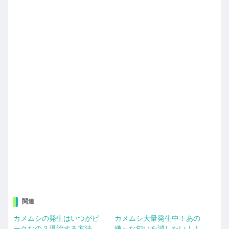
関連
カメムシの発生はいつがピ
カメムシ大量発生中！あの
ークなの？退治する方法
嫌～な匂いを消したい！！