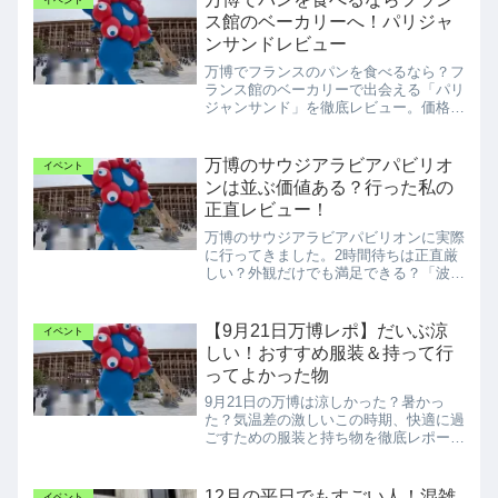
イベント
ス館のベーカリーへ！パリジャ
ンサンドレビュー
万博でフランスのパンを食べるなら？フ
ランス館のベーカリーで出会える「パリ
ジャンサンド」を徹底レビュー。価格や
中身、持ち歩いても美味しい秘密をご紹
介し
万博のサウジアラビアパビリオ
イベント
ンは並ぶ価値ある？行った私の
正直レビュー！
万博のサウジアラビアパビリオンに実際
に行ってきました。2時間待ちは正直厳
しい？外観だけでも満足できる？「波波
の壁」のスピーカーなど、体験したから
こそ分かるリアルな感想と攻略法を解説
します。
【9月21日万博レポ】だいぶ涼
イベント
しい！おすすめ服装＆持って行
ってよかった物
9月21日の万博は涼しかった？暑かっ
た？気温差の激しいこの時期、快適に過
ごすための服装と持ち物を徹底レポー
ト。これであなたも万博マスター！
12月の平日でもすごい人！混雑
イベント