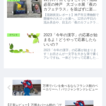
必至の神戸 大ゴッホ展「夜の
カフェテラス」を並ばずに楽し
むゆるい歩き方
【混雑状況レポート】神戸市立博物館で
開催中の大ゴッホ展へ。12月の平日の
混み具合や、目玉の「夜のカフェテラ
ス」を並ばずに鑑賞するコツ、音声ガイ
ドの所要時間など、「無理せず楽しむ」
ポイントをまとめました。1月からの予
2023「今年の漢字」の応募が始
イベント
約制についても触れています。
まるよ！どうやって応募したら
いいの？
2023「今年の漢字」の応募が始まりま
す！お坊さんが一文字を大きな筆で書く
アレですね。一体どうやって応募したら
いいの？
万博でパンを食べるならフランス館のベ
ーカリーへ！パリジャンサンドレビュー
【正直レビュー】万博ネパール館の「び