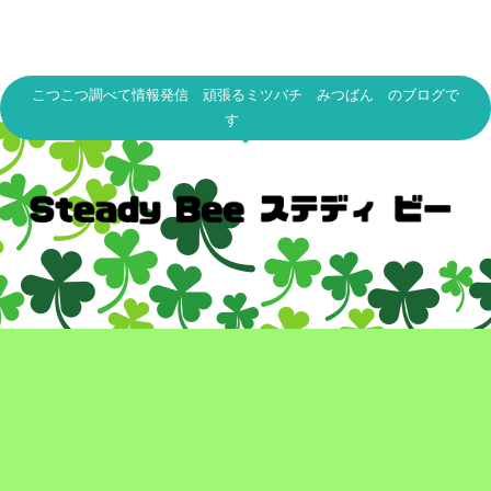
こつこつ調べて情報発信 頑張るミツバチ みつばん のブログで
す