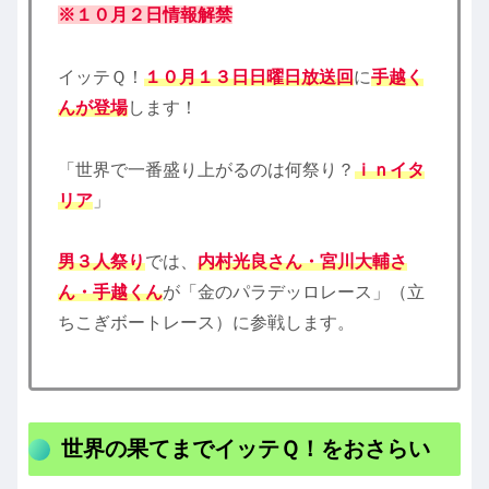
※１０月２日情報解禁
イッテＱ！
１０月１３日日曜日放送回
に
手越く
んが登場
します！
「世界で一番盛り上がるのは何祭り？
ｉｎイタ
リア
」
男３人祭り
では、
内村光良さん・宮川大輔さ
ん・手越くん
が「金のパラデッロレース」（立
ちこぎボートレース）に参戦します。
世界の果てまでイッテＱ！をおさらい