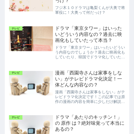
っけ？
フジ木１０ドラマは亀梨くんが大奥で将
軍役に！大奥って何だっけ？
ドラマ「東京タワー」はいった
テレビ
いどういう内容なの？過去に映
画化もしていたって本当？
ドラマ「東京タワー」はいったいどうい
う内容なのでしょうか？過去に映画化も
していたり、韓国でドラマ化していたこ
とも。この記事では「東京タワー」の内
容も紹介しています。
漫画「西園寺さんは家事をしな
テレビ
い」がテレビドラマ化決定！一
体どんな内容なの？
漫画「西園寺さんは家事をしない」がテ
レビドラマ化決定です！この記事では原
作の漫画の内容を簡単に少しだけ解説。
また、現時点でわかっているドラマ情報
をお伝えしています。
ドラマ「あたりのキッチン！」
テレビ
の 原作 は？絶対味覚って本当に
あるの？