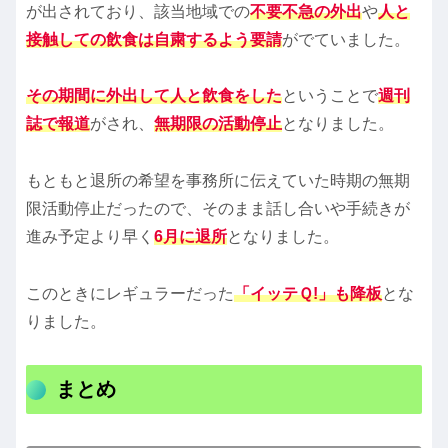
が出されており、該当地域での
不要不急の外出
や
人と
接触しての飲食は自粛するよう要請
がでていました。
その期間に外出して人と飲食をした
ということで
週刊
誌で報道
がされ、
無期限の活動停止
となりました。
もともと退所の希望を事務所に伝えていた時期の無期
限活動停止だったので、そのまま話し合いや手続きが
進み予定より早く
6月に退所
となりました。
このときにレギュラーだった
「イッテＱ!」も降板
とな
りました。
まとめ