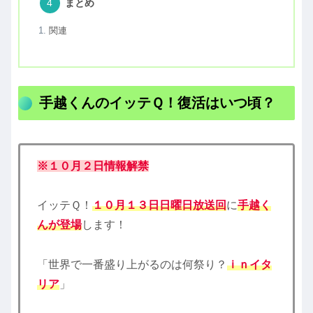
まとめ
関連
手越くんのイッテＱ！復活はいつ頃？
※１０月２日情報解禁
イッテＱ！
１０月１３日日曜日放送回
に
手越く
んが登場
します！
「世界で一番盛り上がるのは何祭り？
ｉｎイタ
リア
」