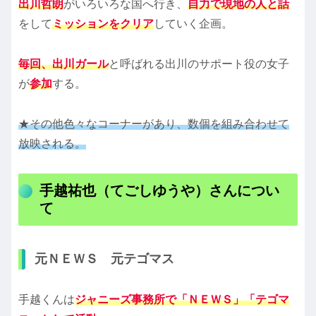
出川哲朗
がいろいろな国へ行き、
自力で現地の人と話
をして
ミッションをクリア
していく企画。
毎回、出川ガール
と呼ばれる出川のサポート役の女子
が
参加
する。
★その他色々なコーナーがあり、数個を組み合わせて
放映される。
手越祐也（てごしゆうや）さんについ
て
元ＮＥＷＳ 元テゴマス
手越くんは
ジャニーズ事務所で「ＮＥＷＳ」「テゴマ