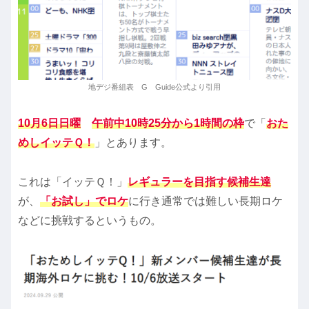
地デジ番組表 G Guide公式より引用
10月6日日曜
午前中10時25分から1時間の枠
で「
おた
めしイッテＱ！
」とあります。
これは「イッテＱ！」
レギュラーを目指す候補生達
が、
「お試し」でロケ
に行き通常では難しい長期ロケ
などに挑戦するというもの。