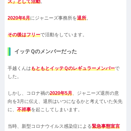
ス」として活動
。
2020年6月
にジャニーズ事務所を
退所
。
その後はフリー
で活動をしています。
イッテＱのメンバーだった
手越くんは
もともとイッテＱのレギュラーメンバー
で
した。
しかし、コロナ禍の
2020年5月
、ジャニーズ退所の意
向を3月に伝え、退所はいつになるかと考えていた矢先
に、
不祥事
を起こしてしまいます。
当時、新型コロナウイルス感染症による
緊急事態宣言