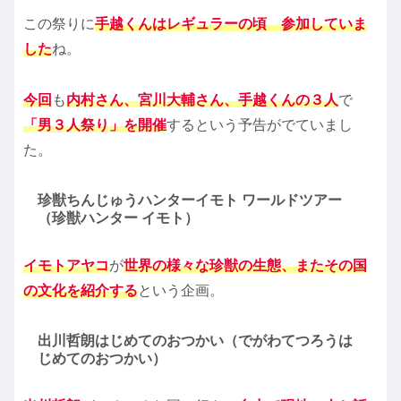
この祭りに
手越くんはレギュラーの頃 参加していま
した
ね。
今回
も
内村さん、宮川大輔さん、手越くんの３人
で
「男３人祭り」を開催
するという予告がでていまし
た。
珍獣ちんじゅうハンターイモト ワールドツアー
（珍獣ハンター イモト）
イモトアヤコ
が
世界の様々な珍獣の生態、またその国
の文化を紹介する
という企画。
出川哲朗はじめてのおつかい（でがわてつろうは
じめてのおつかい）