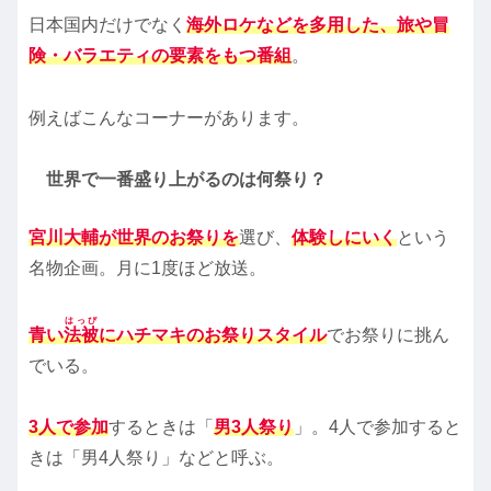
日本国内だけでなく
海外ロケなどを多用した、旅や冒
険・バラエティの要素をもつ番組
。
例えばこんなコーナーがあります。
世界で一番盛り上がるのは何祭り？
宮川大輔が世界のお祭りを
選び、
体験しにいく
という
名物企画。月に1度ほど放送。
はっぴ
青い
法被
にハチマキのお祭りスタイル
でお祭りに挑ん
でいる。
3人で参加
するときは「
男3人祭り
」。4人で参加すると
きは「男4人祭り」などと呼ぶ。