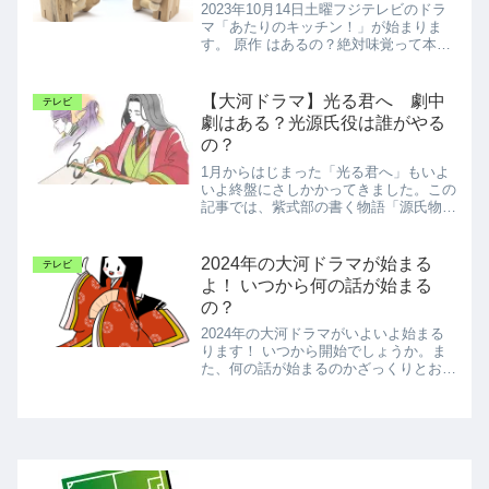
2023年10月14日土曜フジテレビのドラ
マ「あたりのキッチン！」が始まりま
す。 原作 はあるの？絶対味覚って本当
にあるの？
【大河ドラマ】光る君へ 劇中
テレビ
劇はある？光源氏役は誰がやる
の？
1月からはじまった「光る君へ」もいよ
いよ終盤にさしかかってきました。この
記事では、紫式部の書く物語「源氏物
語」に登場する「光源氏」が劇中劇とし
て「光る君へ」に登場するのかどうかと
いう話題をお伝えします。光る君へ 劇
2024年の大河ドラマが始まる
テレビ
中劇はある？結論をいうと、...
よ！ いつから何の話が始まる
の？
2024年の大河ドラマがいよいよ始まる
ります！ いつから開始でしょうか。ま
た、何の話が始まるのかざっくりとお伝
えしていきます。