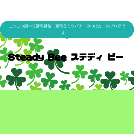
こつこつ調べて情報発信 頑張るミツバチ みつばん のブログで
す