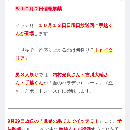
※１０月２日情報解禁
イッテＱ！
１０月１３日日曜日放送回
に
手越く
んが登場
します！
「世界で一番盛り上がるのは何祭り？
ｉｎイタ
リア
」
男３人祭り
では、
内村光良さん・宮川大輔さ
ん・手越くん
が「金のパラデッロレース」（立
ちこぎボートレース）に参戦します。
9月29日放送の「世界の果てまでイッテＱ！
」にて、
予
告映像
があり、その中で
手越くんが復活
することを予