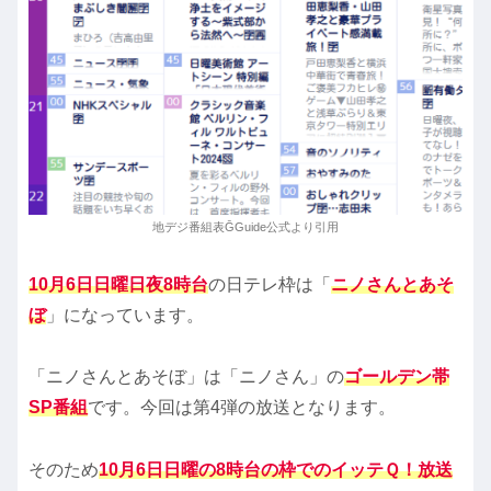
地デジ番組表ḠGuide公式より引用
10月6日日曜日夜8時台
の日テレ枠は「
ニノさんとあそ
ぼ
」になっています。
「ニノさんとあそぼ」は「ニノさん」の
ゴールデン帯
SP番組
です。今回は第4弾の放送となります。
そのため
10月6日日曜の8時台の枠でのイッテＱ！放送