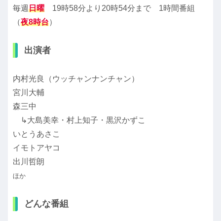
毎週
日曜
19時58分より20時54分まで 1時間番組
（
夜8時台
）
出演者
内村光良（ウッチャンナンチャン）
宮川大輔
森三中
↳大島美幸・村上知子・黒沢かずこ
いとうあさこ
イモトアヤコ
出川哲朗
ほか
どんな番組