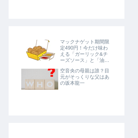
マックナゲット期間限
定490円！今だけ味わ
える「ガーリック&チ
ーズソース」と「油淋
鶏風ソース」に注目！
空音央の母親は誰？目
元がそっくりな父はあ
の坂本龍一