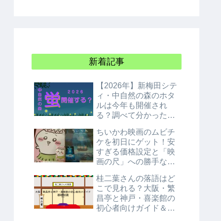
新着記事
【2026年】新梅田シテ
ィ・中自然の森のホタ
ルは今年も開催され
る？調べて分かった衝
撃の結論！
ちいかわ映画のムビチ
ケを初日にゲット！安
すぎる価格設定と「映
画の尺」への勝手な考
察
桂二葉さんの落語はど
こで見れる？大阪・繁
昌亭と神戸・喜楽館の
初心者向けガイド＆基
礎知識