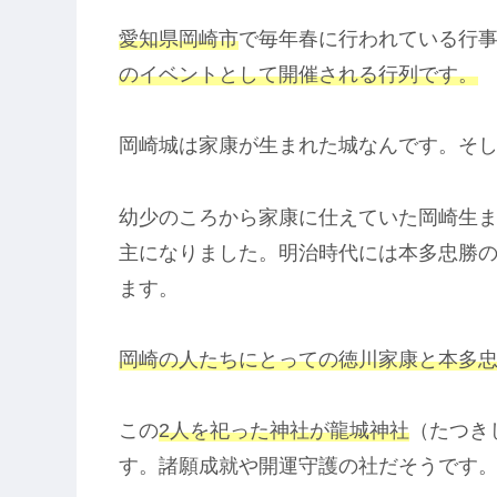
愛知県岡崎市
で毎年春に行われている行
のイベントとして開催される行列です。
岡崎城は家康が生まれた城なんです。そ
幼少のころから家康に仕えていた岡崎生
主になりました。明治時代には本多忠勝
ます。
岡崎の人たちにとっての徳川家康と本多
この
2人を祀った神社が龍城神社
（たつき
す。諸願成就や開運守護の社だそうです