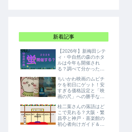
新着記事
【2026年】新梅田シテ
ィ・中自然の森のホタ
ルは今年も開催され
る？調べて分かった衝
撃の結論！
ちいかわ映画のムビチ
ケを初日にゲット！安
すぎる価格設定と「映
画の尺」への勝手な考
察
桂二葉さんの落語はど
こで見れる？大阪・繁
昌亭と神戸・喜楽館の
初心者向けガイド＆基
礎知識