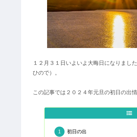
１２月３１日いよいよ大晦日になりまし
ひので）。
この記事では２０２４年元旦の初日の出
初日の出