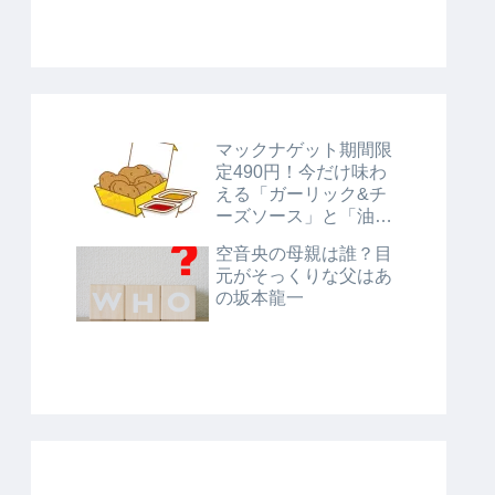
マックナゲット期間限
定490円！今だけ味わ
える「ガーリック&チ
ーズソース」と「油淋
鶏風ソース」に注目！
空音央の母親は誰？目
元がそっくりな父はあ
の坂本龍一