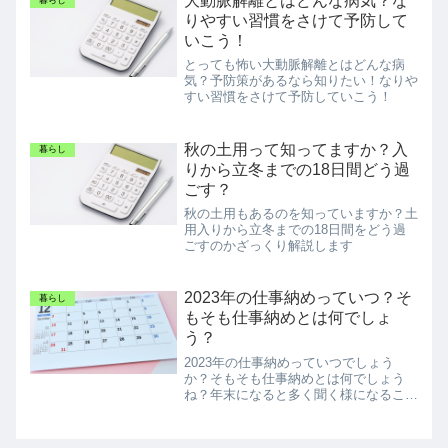
大動脈解離とはどんな病気？な
暮らし
りやすい習慣をさけて予防して
いこう！
とっても怖い大動脈解離とはどんな病
気？予防策があるなら知りたい！なりや
すい習慣をさけて予防していこう！
秋の土用って知ってますか？入
暮らし
りから立冬までの18日間どう過
ごす？
秋の土用もあるのを知っていますか？土
用入りから立冬までの18日間をどう過
ごすのかざっくり解説します
2023年の仕事納めっていつ？そ
暮らし
もそも仕事納めとは何でしょ
う？
2023年の仕事納めっていつでしょう
か？そもそも仕事納めとは何でしょう
ね？年末になると多く聞く様になるこの
言葉を再確認です。