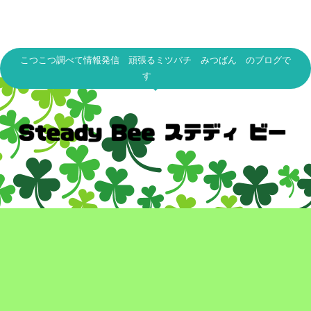
こつこつ調べて情報発信 頑張るミツバチ みつばん のブログで
す