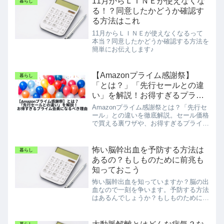
11月からＬＩＮＥが使えなくな
暮らし
る！？同意したかどうか確認す
る方法はこれ
11月からＬＩＮＥが使えなくなるって
本当？同意したかどうか確認する方法を
簡単にお伝えします♪
【Amazonプライム感謝祭】
暮らし
「とは？」「先行セールとの違
い」を解説！お得すぎるプライ
ム会員になるべき理由
Amazonプライム感謝祭とは？「先行セ
ール」との違いを徹底解説。セール価格
で買える裏ワザや、お得すぎるプライム
会員の全特典（動画視聴や送料）を紹介
します。セールを逃したくない方は必見
です！
怖い脳幹出血を予防する方法は
暮らし
あるの？もしものために前兆も
知っておこう
怖い脳幹出血を知っていますか？脳の出
血なので一刻を争います。予防する方法
はあるんでしょうか？もしものために前
兆も知っておくことは大切ですね。