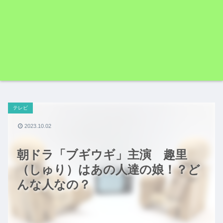
テレビ
2023.10.02
朝ドラ「ブギウギ」主演 趣里
（しゅり）はあの人達の娘！？ど
んな人なの？