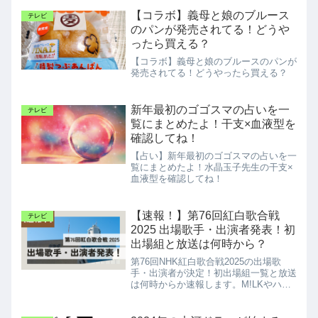
【コラボ】義母と娘のブルース
テレビ
のパンが発売されてる！どうや
ったら買える？
【コラボ】義母と娘のブルースのパンが
発売されてる！どうやったら買える？
新年最初のゴゴスマの占いを一
テレビ
覧にまとめたよ！干支×血液型を
確認してね！
【占い】新年最初のゴゴスマの占いを一
覧にまとめたよ！水晶玉子先生の干支×
血液型を確認してね！
【速報！】第76回紅白歌合戦
テレビ
2025 出場歌手・出演者発表！初
出場組と放送は何時から？
第76回NHK紅白歌合戦2025の出場歌
手・出演者が決定！初出場組一覧と放送
は何時からか速報します。M!LKやハン
バート ハンバートなど、注目のアーテ
ィストと豪華司会陣を紹介！