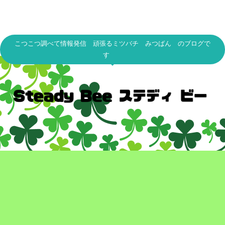
こつこつ調べて情報発信 頑張るミツバチ みつばん のブログで
す