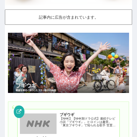
記事内に広告が含まれています。
ブギウギ
【NHK】【NHK朝ドラ公式】連続テレビ
小説『ブギウギ』。ヒロインは趣里。
「東京ブギウギ」で知られる歌手 笠置シ
ヅ子さんがモデル。戦後を明るく照らし
たスターの物語。キャスト相関図・見逃
し配信・あらすじ・放送予定・次回予告