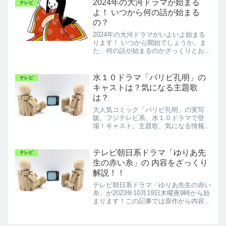
2024年の大河ドラマが始まる
テレビ
よ！ いつから何の話が始まる
の？
2024年の大河ドラマがいよいよ始まる
ります！ いつから開始でしょうか。ま
た、何の話が始まるのかざっくりとお伝
えしていきます。
水１０ドラマ「パリピ孔明」の
テレビ
キャストは？気になる主題歌
は？
大人気コミック「パリピ孔明」の実写
版。フジテレビ系、水１０ドラマで登
場！キャスト、主題歌、気になる情報を
チェック！
テレビ朝日系ドラマ「ゆりあ先
テレビ
生の赤い糸」の 内容をざっくり
解説！！
テレビ朝日系ドラマ「ゆりあ先生の赤い
糸」が2023年10月19日木曜夜9時から始
まります！この記事では原作から内容を
ざっくり解説！！きっとドラマを何倍も
楽しめますよ♪