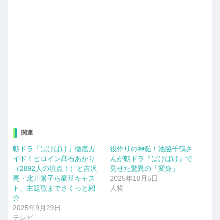
関連
朝ドラ「ばけばけ」徹底ガ
役作りの神髄！池脇千鶴さ
イド！ヒロイン髙石あかり
んが朝ドラ『ばけばけ』で
（2892人の頂点！）と吉沢
見せた驚異の「変身」
亮・北川景子ら豪華キャス
2025年10月5日
ト、主題歌までさくっと紹
人物
介
2025年9月29日
テレビ