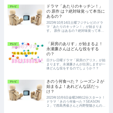
ドラマ「あたりのキッチン！」
テレビ
の 原作 は？絶対味覚って本当に
あるの？
2023年10月14日土曜フジテレビのドラ
マ「あたりのキッチン！」が始まりま
す。 原作 はあるの？絶対味覚って本当
にあるの？
「厨房のありす」が始まるよ！
テレビ
永瀬廉さんはどんな役をする
の？
日テレ日曜ドラマ「厨房のアリス」が始
まります。永瀬廉さんが出演しますが一
体どんな役をするのでしょうか？？
きのう何食べた？ シーズン 2 が
テレビ
始まるよ！あれどんな話だっ
け？
2023年10月6日金曜24時12分スタート！
ドラマ「きのう何食べた？SEASON
２」で西島秀俊さんと内野聖陽さんのふ
たりが帰ってきます！SEASON2となる