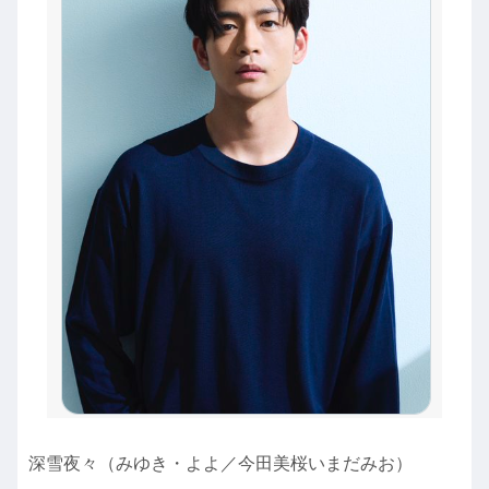
深雪夜々（みゆき・よよ／今田美桜いまだみお）