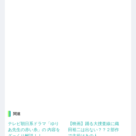
関連
テレビ朝日系ドラマ「ゆり
【映画】踊る大捜査線に織
あ先生の赤い糸」の 内容を
田裕二は出ない？？２部作
ざっくり解説！！
で主役はあの人