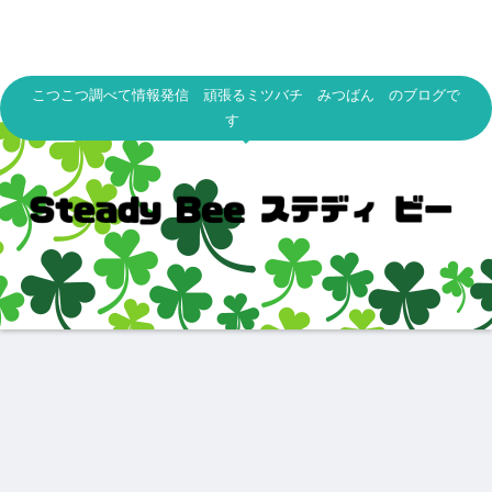
こつこつ調べて情報発信 頑張るミツバチ みつばん のブログで
す