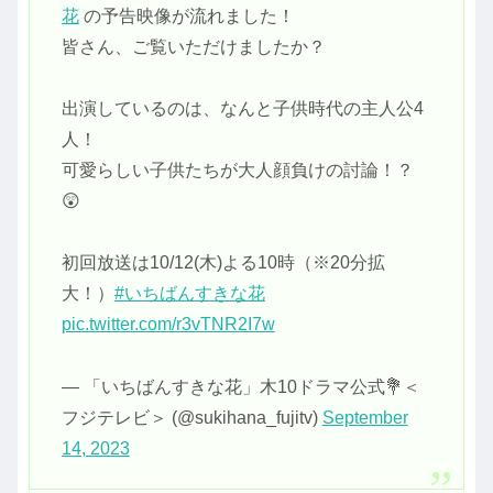
花
の予告映像が流れました！
皆さん、ご覧いただけましたか？
出演しているのは、なんと子供時代の主人公4
人！
可愛らしい子供たちが大人顔負けの討論！？
😲
初回放送は10/12(木)よる10時（※20分拡
大！）
#いちばんすきな花
pic.twitter.com/r3vTNR2I7w
— 「いちばんすきな花」木10ドラマ公式💐＜
フジテレビ＞ (@sukihana_fujitv)
September
14, 2023