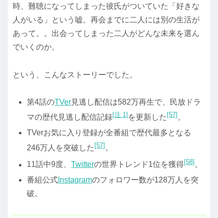
時、難聴になってしまった彼氏がついていた「好きな
人がいる」という嘘。再会までに二人には別の生活が
あって。。出会ってしまった二人がどんな未来を選ん
でいくのか。
という、こんなストーリーでした。
第4話の
TVer
見逃し配信は582万再生で、民放ドラ
[注 1]
[57]
マの歴代見逃し配信記録
を更新した
。
TVerお気に入り登録が全番組で歴代最多となる
[57]
246万人を突破した
。
[58]
11話中9度、
Twitter
の世界トレンド1位を獲得
。
番組公式
Instagram
のフォロワー数が128万人を突
破。