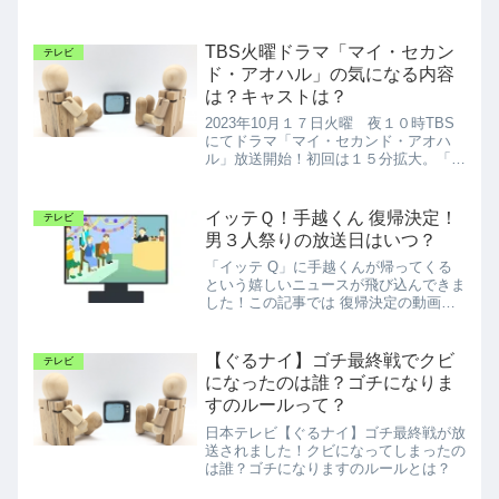
TBS火曜ドラマ「マイ・セカン
テレビ
ド・アオハル」の気になる内容
は？キャストは？
2023年10月１７日火曜 夜１０時TBS
にてドラマ「マイ・セカンド・アオハ
ル」放送開始！初回は１５分拡大。「マ
イ・セカンド・アオハル」とはTBS系
火１０のドラマです！＃マイハルアオハ
ルって青春～♪私の二度目の青春 、二
イッテＱ！手越くん 復帰決定！
テレビ
度目の春ってことか...
男３人祭りの放送日はいつ？
「イッテ Q」に手越くんが帰ってくる
という嬉しいニュースが飛び込んできま
した！この記事では 復帰決定の動画の
紹介やいつから復帰するのかなどお伝え
しています。
【ぐるナイ】ゴチ最終戦でクビ
テレビ
になったのは誰？ゴチになりま
すのルールって？
日本テレビ【ぐるナイ】ゴチ最終戦が放
送されました！クビになってしまったの
は誰？ゴチになりますのルールとは？