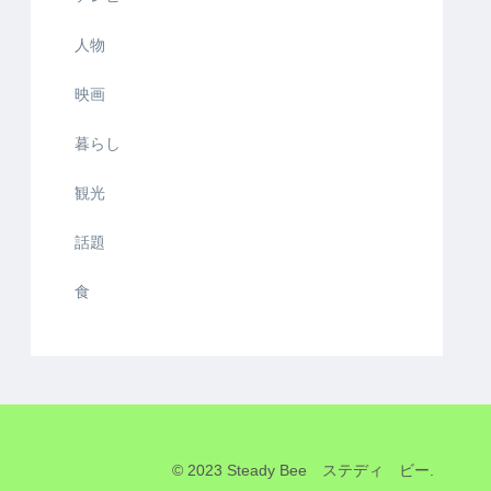
人物
映画
暮らし
観光
話題
食
© 2023 Steady Bee ステディ ビー.