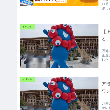
11
説し
イベント
【
と、
万博
正直
した
イベント
万
ワ
万博
かの