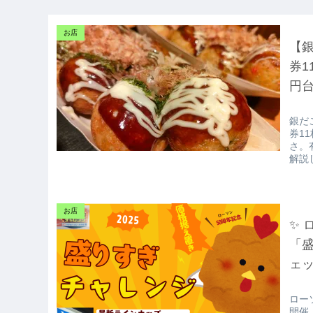
お店
【銀
券1
円
銀だ
券1
さ。
解説
お店
✨ 
「盛
ェッ
ロー
開催