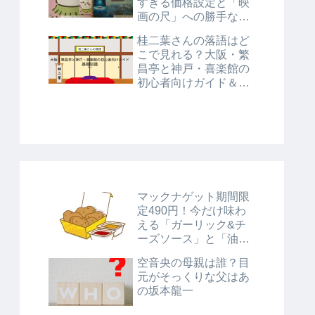
すぎる価格設定と「映
画の尺」への勝手な考
察
桂二葉さんの落語はど
こで見れる？大阪・繁
昌亭と神戸・喜楽館の
初心者向けガイド＆基
礎知識
マックナゲット期間限
定490円！今だけ味わ
える「ガーリック&チ
ーズソース」と「油淋
鶏風ソース」に注目！
空音央の母親は誰？目
元がそっくりな父はあ
の坂本龍一