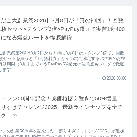
だこ大創業祭2026】3月8日が「真の神回」！回数
1枚セット×スタンプ3倍×PayPay還元で実質1舟400
台になる爆益ルートを徹底解説
こ創業祭第2弾は3月7日から！特に3月8日はスタンプ3倍で、回数
1枚セットを買うと「1舟無料券」がその場で確定するバグ級のお得
有効期限（8月末まで）やPayPay5%還元の注意点もブログで徹底
します。
2026.03.06
ローソン50周年記念！💰価格据え置きで50%増量！
りすぎチャレンジ2025」最新ラインナップを全チ
ク！ ✨
ソンの創業50周年を記念した「盛りすぎチャレンジ2025」が追加
！価格そのまま50%増量の夢企画！プレミアムロールケーキなど、