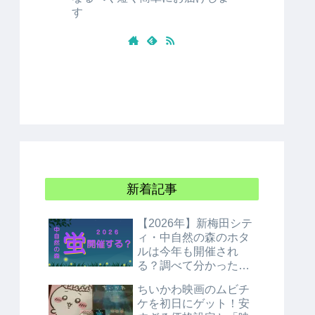
す
新着記事
【2026年】新梅田シテ
ィ・中自然の森のホタ
ルは今年も開催され
る？調べて分かった衝
撃の結論！
ちいかわ映画のムビチ
ケを初日にゲット！安