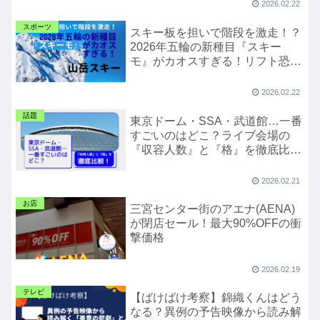
2026.02.22
スポーツ
スキー板を担いで階段を激走！？
2026年五輪の新種目『スキー
モ』がカオスすぎる！リフト恐怖
症もびっくりの山岳スキー世界
2026.02.22
話題
東京ドーム・SSA・武道館…一番
すごいのはどこ？ライブ会場の
『収容人数』と『格』を徹底比
較！
2026.02.21
お店
三宮センター街のアエナ(AENA)
が閉店セール！最大90%OFFの衝
撃価格
2026.02.19
テレビ
【ばけばけ考察】錦織くんはどう
なる？異例の予告映像から読み解