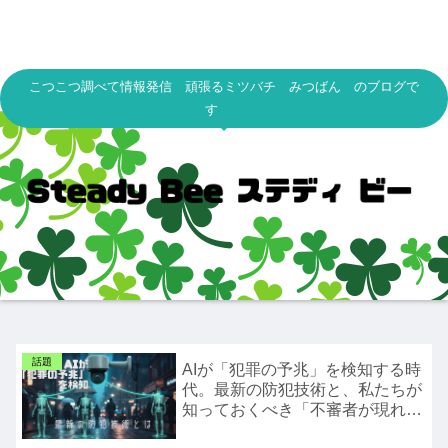
こつこつ調べて情報発信 頑張るミツバチ みつばん のブログで
す
話題
AIが「犯罪の予兆」を検知する時
代。最新の防犯技術と、私たちが
知っておくべき「不審者が現れや
すい場所」の特徴