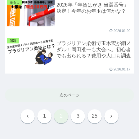
暮らし
2026年「年賀はがき 当選番号」
決定！今年のお年玉は何かな？
2026.01.20
話題
ブラジリアン柔術で玉木宏が銅メ
ダル！岡田准一も大会へ。初心者
でも出られる？費用や人口も調査
2026.01.17
次のページ
前
次
1
2
3
25
へ
へ