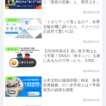
く「善意の悲劇」と、再浮上す
る“あいつ”の影
2026.02.08
イベント
「イタリアって雪ふるの？」冬季
五輪を機に調べたら、イメージと
正反対で驚いた話
2026.02.07
イベント
【2026年節分】高い恵方巻はも
う卒業！SNSの「肉キンパ」を家
にあるもので作ったら、3,000円
浮いて大勝利した話
2026.02.02
話題
山本太郎が議員辞職！病名「多発
性骨髄腫」の一歩手前とは？早期
発見の経緯を調査
2026.01.25