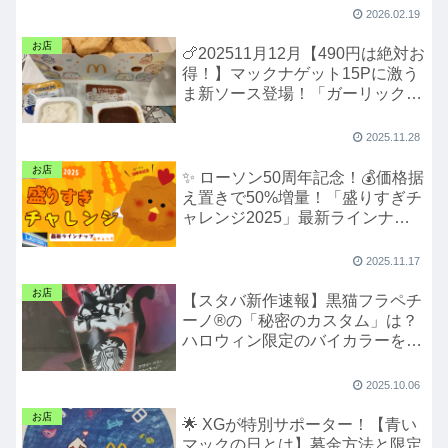
2026.02.19
お店
🍗202511月12月【490円は絶対お
得！】マックナゲット15Pに激う
ま新ソース登場！「ガーリックバ
ターステーキ」と「チーズフォン
デュ風」に大注目！
2025.11.28
お店
✨ ローソン50周年記念！💰価格据
え置きで50%増量！「盛りすぎチ
ャレンジ2025」最新ラインナッ
プを全チェック！ ✨
2025.11.17
お店
【スタバ新作速報】黒猫フラペチ
ーノ®の「秘密のカスタム」は？
ハロウィン限定のバイカラーを徹
底解剖！
2025.10.06
お店
🌟 XGが特別サポーター！【青い
マックの日とは】募金方法と限定