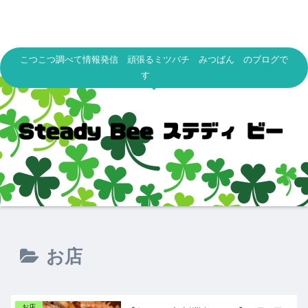
こつこつ調べて情報発信 頑張るミツバチ みつばん のブログで
す
お店
お店