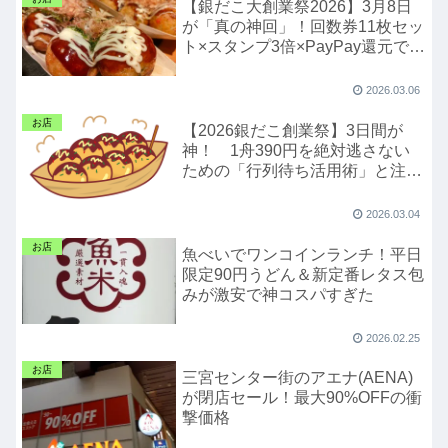
【銀だこ大創業祭2026】3月8日
が「真の神回」！回数券11枚セッ
ト×スタンプ3倍×PayPay還元で実
質1舟400円台になる爆益ルート
を徹底解説
2026.03.06
お店
【2026銀だこ創業祭】3日間が
神！ 1舟390円を絶対逃さない
ための「行列待ち活用術」と注意
点
2026.03.04
お店
魚べいでワンコインランチ！平日
限定90円うどん＆新定番レタス包
みが激安で神コスパすぎた
2026.02.25
お店
三宮センター街のアエナ(AENA)
が閉店セール！最大90%OFFの衝
撃価格