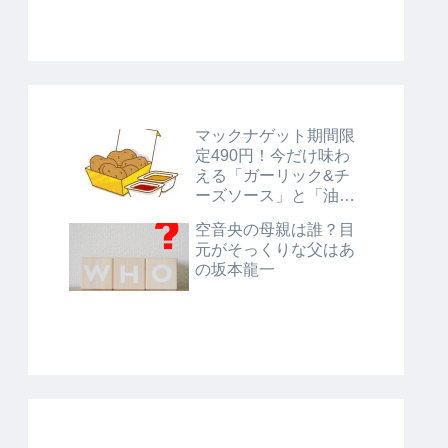
マックナゲット期間限
定490円！今だけ味わ
える「ガーリック&チ
ーズソース」と「油淋
鶏風ソース」に注目！
空音央の母親は誰？目
元がそっくりな父はあ
の坂本龍一