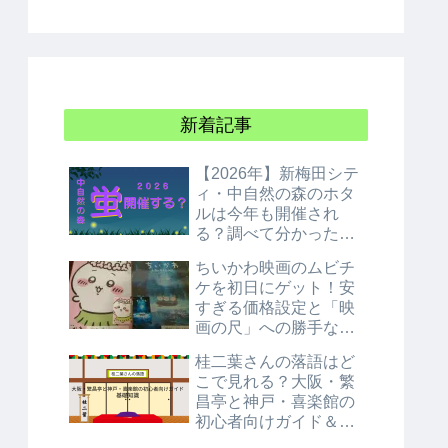
新着記事
【2026年】新梅田シテ
ィ・中自然の森のホタ
ルは今年も開催され
る？調べて分かった衝
撃の結論！
ちいかわ映画のムビチ
ケを初日にゲット！安
すぎる価格設定と「映
画の尺」への勝手な考
察
桂二葉さんの落語はど
こで見れる？大阪・繁
昌亭と神戸・喜楽館の
初心者向けガイド＆基
礎知識