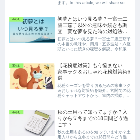
ます。In this article, we will share some
tips and ideas on how to divide the
housework while raising children.이 기사
에서는 「육아 중의 가사 분담」에 관한
初夢とはいつ見る夢？一富士二
暮らし
궁리나 아이디어를 전하고 있습니다.親
鷹三茄子以外の意味や続きも調
だから、生きるために育てるために頑張
査！変な夢を見た時の対処法
らなくちゃいけないこともいっぱいある
は？
んです。
初夢とはいつ見る夢？一富士二鷹三茄子
の本当の意味や、四扇・五多波姑・六座
頭といった続きの秘密を解説。令和版の
新吉夢キーワード（スマホ・推し活）
や、変な夢を見た時の「バク」のおまじ
ないまで、初夢をポジティブに楽しむ情
【花粉症対策】もう悩まない！
暮らし
報をまとめました。
家事ラク＆おしゃれ花粉対策術6
選
花粉シーズンを乗り切るための家事ラク
＆おしゃれな対策術を紹介。玄関での花
粉シャットアウトから、室内の掃除、洗
濯物の部屋干し、食事、睡眠まで、今日
からできる対策満載！
秋の土用って知ってますか？入
暮らし
りから立冬までの18日間どう過
ごす？
秋の土用もあるのを知っていますか？土
用入りから立冬までの18日間をどう過