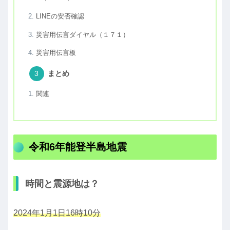
LINEの安否確認
災害用伝言ダイヤル（１７１）
災害用伝言板
まとめ
関連
令和6年能登半島地震
時間と震源地は？
2024年1月1日16時10分