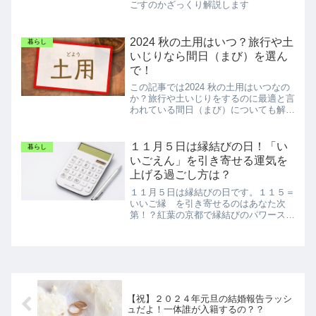
ごすのかざっくり解説します
2024 秋の土用はいつ？旅行や土
暮らし
いじりなら間日（まび）を選ん
で！
この記事では2024 秋の土用はいつなの
か？旅行や土いじりをするのに最適と言
われている間日（まび）についても解説
しています。
１１月５日は縁結びの日！「い
暮らし
いごえん」を引き寄せる運気を
上げる過ごし方は？
１１月５日は縁結びの日です。１１５＝
いいご縁 を引き寄せるのはあなた次
第！？紅葉の京都で縁結びのパワースポ
ットを紹介！
【祝】２０２４年元旦の結婚報告ラッシ
ュだよ！一体誰が入籍するの？？