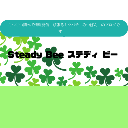
こつこつ調べて情報発信 頑張るミツバチ みつばん のブログで
す