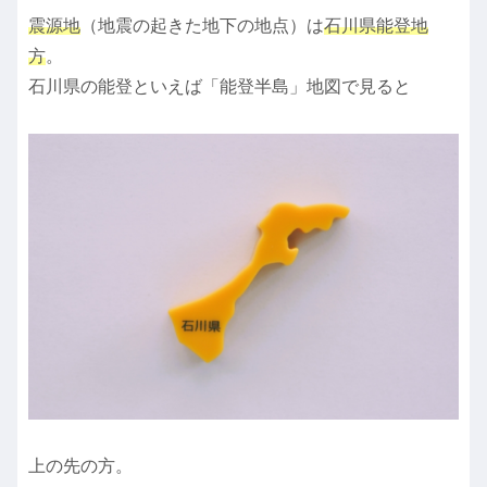
震源地
（地震の起きた地下の地点）は
石川県能登地
方
。
石川県の能登といえば「能登半島」地図で見ると
上の先の方。