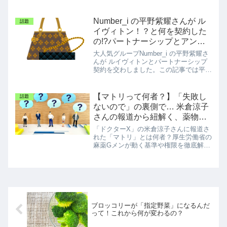
小額からできるか試してみました！
Number_i の平野紫耀さんが ル
話題
イヴィトン！？と何を契約した
の!?パートナーシップとアンバ
サダーは違うの？
大人気グループNumber_i の平野紫耀さ
んが ルイヴィトンとパートナーシップ
契約を交わしました。この記事では平野
紫耀さんのことや、パートナーシップと
アンバサダーは違うの？ということもお
伝えします。
【マトリって何者？】「失敗し
話題
ないので」の裏側で… 米倉涼子
さんの報道から紐解く、薬物捜
査のプロ集団
「ドクターX」の米倉涼子さんに報道さ
れた「マトリ」とは何者？厚生労働省の
麻薬Gメンが動く基準や権限を徹底解
説。
ブロッコリーが「指定野菜」になるんだ
って！これから何が変わるの？