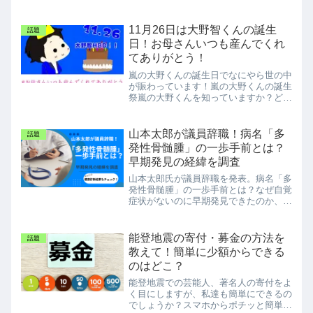
11月26日は大野智くんの誕生
話題
日！お母さんいつも産んでくれ
てありがとう！
嵐の大野くんの誕生日でなにやら世の中
が賑わっています！嵐の大野くんの誕生
祭嵐の大野くんを知っていますか？どう
やら大野くんの誕生日らしいですよ。大
野くんとは？5人組グループの「嵐」の
メンバーでリーダー。大野智（おおのさ
山本太郎が議員辞職！病名「多
話題
とし）くんです。2023...
発性骨髄腫」の一歩手前とは？
早期発見の経緯を調査
山本太郎氏が議員辞職を発表。病名「多
発性骨髄腫」の一歩手前とは？なぜ自覚
症状がないのに早期発見できたのか、血
液検査のどの項目に注目すべきだったの
かを解説。人間ドックでチェックしたい
血液検査の項目（総蛋白・A/G比・貧血
能登地震の寄付・募金の方法を
話題
数値など）も詳しく紹介します。
教えて！簡単に少額からできる
のはどこ？
能登地震での芸能人、著名人の寄付をよ
く目にしますが、私達も簡単にできるの
でしょうか？スマホからポチッと簡単に