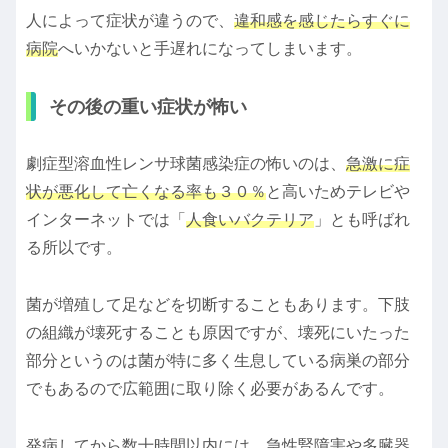
人によって症状が違うので、
違和感を感じたらすぐに
病院
へいかないと手遅れになってしまいます。
その後の重い症状が怖い
劇症型溶血性レンサ球菌感染症の怖いのは、
急激に症
状が悪化して亡くなる率も３０％
と高いためテレビや
インターネットでは「
人食いバクテリア
」とも呼ばれ
る所以です。
菌が増殖して足などを切断することもあります。下肢
の組織が壊死することも原因ですが、壊死にいたった
部分というのは菌が特に多く生息している病巣の部分
でもあるので広範囲に取り除く必要があるんです。
発病してから数十時間以内には、急性腎障害や多臓器