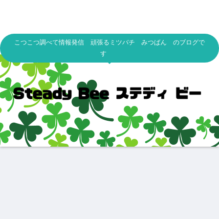
こつこつ調べて情報発信 頑張るミツバチ みつばん のブログで
す