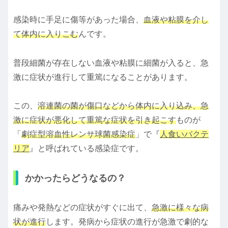
感染時に手足に傷等があった場合、
血液や粘膜を介し
て体内に入りこむ
んです。
普段細菌が存在しない血液や粘膜に細菌が入ると、急
激に症状が進行して重篤になることがあります。
この、
溶連菌の菌が傷口などから体内に入り込み、急
激に症状が悪化して重篤な症状を引き起こす
ものが
「
劇症型溶血性レンサ球菌感染症
」で『
人食いバクテ
リア
』と呼ばれている感染症です。
かかったらどうなるの？
痛みや発熱などの症状がすぐに出て、
急激に様々な病
状が進行
します。発病から症状の進行が急激で劇的な