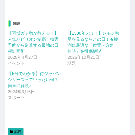
関連
【万博ガチ勢が教える！】
【1300年ぶり！】レモン彗
人気パビリオン制覇！抽選
星を見るならこの日！🔥観
予約から逆算する最強の日
測に最適な「位置・方角・
程計画術
何時」を徹底解説
2025年4月27日
2025年10月21日
イベント
話題
【5分でわかる】侍ジャパン
シリーズっていったい何？
簡単に解説♪
2024年3月6日
スポーツ
話題