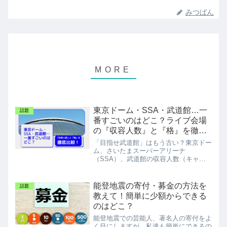
みつばん
東京ドーム・SSA・武道館…一
話題
番すごいのはどこ？ライブ会場
の『収容人数』と『格』を徹底
比較！
「目指せ武道館」はもう古い？東京ドー
ム、さいたまスーパーアリーナ
（SSA）、武道館の収容人数（キャ
パ）と「格」の違いを徹底比較！5大ド
ームツアーの凄さから、現場で感じる
「耳がツーンとする」あの独特の空気感
能登地震の寄付・募金の方法を
話題
まで、音楽好きの視点でリアルに解説し
教えて！簡単に少額からできる
ます。
のはどこ？
能登地震での芸能人、著名人の寄付をよ
く目にしますが、私達も簡単にできるの