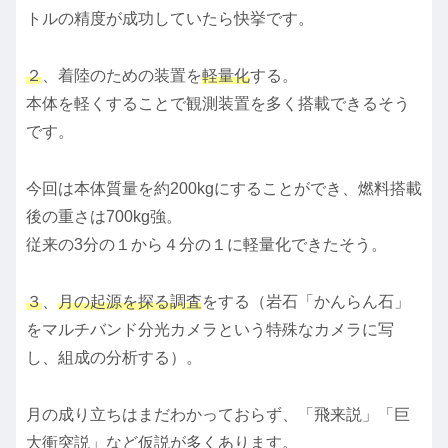
トルの精度が成功していたら快挙です。
２
、着陸のための装置を
軽量化
する。
本体を軽くすることで観測装置を多く搭載できるそう
です。
今回は本体質量を約200kgにすることができ、燃料搭載
後の重さは700kg強。
従来の3分の１から４分の１に軽量化できたそう。
３
、
月の起源を探る調査
をする（岩石「かんらん石」
をマルチバンド分光カメラという特殊なカメラに写
し、組成の分析する）。
月の成り立ちはまだわかっておらず、「飛来説」「巨
大衝突説」など仮説が多くあります。