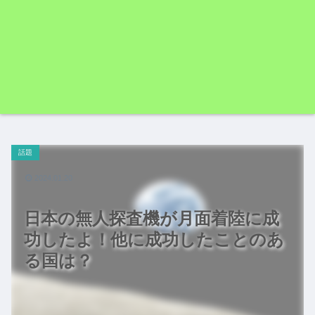
話題
2024.01.20
日本の無人探査機が月面着陸に成
功したよ！他に成功したことのあ
る国は？