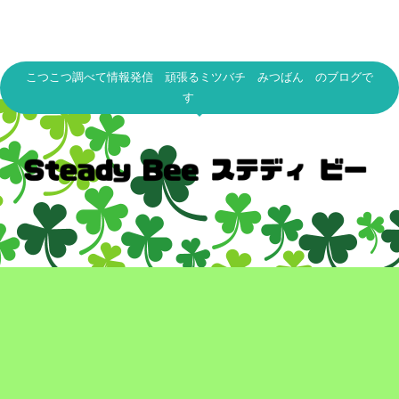
こつこつ調べて情報発信 頑張るミツバチ みつばん のブログで
す