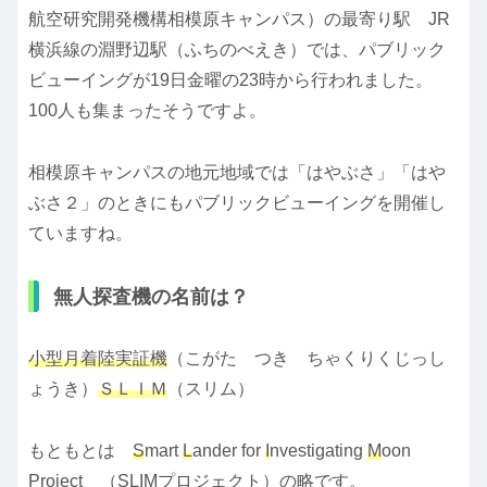
航空研究開発機構相模原キャンパス）の最寄り駅 JR
横浜線の淵野辺駅（ふちのべえき）では、パブリック
ビューイングが19日金曜の23時から行われました。
100人も集まったそうですよ。
相模原キャンパスの地元地域では「はやぶさ」「はや
ぶさ２」のときにもパブリックビューイングを開催し
ていますね。
無人探査機の名前は？
小型月着陸実証機
（こがた つき ちゃくりくじっし
ょうき）
ＳＬＩＭ
（スリム）
もともとは
S
mart
L
ander for
I
nvestigating
M
oon
Project （SLIMプロジェクト）の略です。