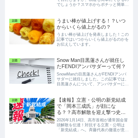
でしょうか？スマホからポチッと簡単に
小額からできるか試してみました！
うまい棒が値上げする！？いつ
話題
からいくら値上がるの？
うまい棒が値上げを発表しました！この
記事ではいつからいくら値上がるのかを
お伝えしています。
Snow Man目黒蓮さんが就任し
話題
たFENDIアンバサダーって何？
SnowManの目黒蓮さんがFENDIアンバ
サダーに就任しました。この記事では、
目黒蓮さんについて、アンバサダーにつ
いてなどをざっくりと説明しています。
【速報】立憲・公明の新党結成
話題
で「岡本三成氏」が顔にな
る？？高市解散を迎え撃つ史上
最強のライバルを大胆予想
2026年1月14日、高市首相が通常国会冒
頭解散を伝達！対抗する立憲・公明は
「新党結成」へ。斉藤代表の撤退が意味
する世代交代とは？元ゴールドマン・サ