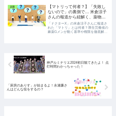
ックスの知性・岡本三成政調会長が新党
の顔になる可能性を大胆予想。日本の政
【マトリって何者？】「失敗し
話題
治が変わる夜の緊急考察。
ないので」の裏側で… 米倉涼子
さんの報道から紐解く、薬物捜
査のプロ集団
「ドクターX」の米倉涼子さんに報道さ
れた「マトリ」とは何者？厚生労働省の
麻薬Gメンが動く基準や権限を徹底解
説。
神戸ルミナリエ2024初日観てきたよ！ 点
灯時間わかっちゃった！
「厨房のありす」が始まるよ！永瀬廉さ
んはどんな役をするの？