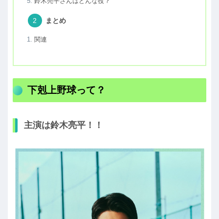
鈴木亮平さんはどんな役？
まとめ
関連
下剋上野球って？
主演は鈴木亮平！！