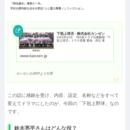
下剋上球児 - 株式会社カンゼン
2023年10月 TBS系ドラマ日曜劇場『下
剋上球児』ドラマ原案 菊地 高弘 著
www.kanzen.jp
カンゼン公式HPより引用
この話に感銘を受け、内容、設定、名称などをすべて
変えてドラマにしたのが、今回の「下剋上野球」なの
です。
鈴木亮平さんはどんな役？