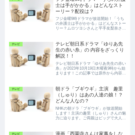
士は手がかかる」はどんなスト
ーリー？配役は？
フジ金曜9時ドラマが放送開始！「うち
の弁護士は手がかかる」はどんなストー
リー？ムロツヨシさんと平手友梨奈さん
はどんな役なの？
テレビ朝日系ドラマ「ゆりあ先
テレビ
生の赤い糸」の 内容をざっくり
解説！！
テレビ朝日系ドラマ「ゆりあ先生の赤い
糸」が2023年10月19日木曜夜9時から始
まります！この記事では原作から内容を
ざっくり解説！！きっとドラマを何倍も
楽しめますよ♪
朝ドラ「ブギウギ」主演 趣里
テレビ
（しゅり）はあの人達の娘！？
どんな人なの？
NHKの朝ドラ「ブギウギ」が放送開始
します！主演の趣里（しゅり）さんの魅
力に迫ります。ご両親はビッグで大人気
なあのお二人。今後が楽しみな娘さんで
すね。
漫画「西園寺さんは家事をしな
テレビ