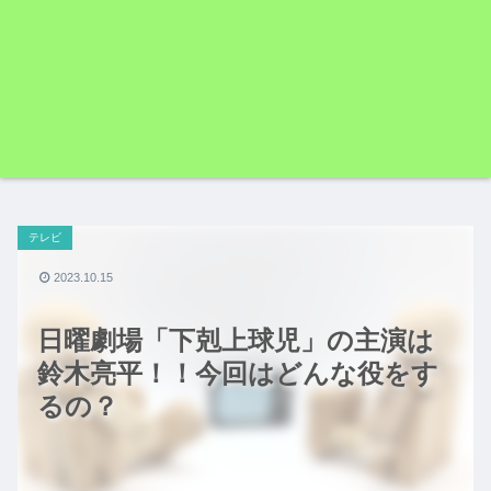
テレビ
2023.10.15
日曜劇場「下剋上球児」の主演は
鈴木亮平！！今回はどんな役をす
るの？