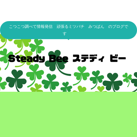
こつこつ調べて情報発信 頑張るミツバチ みつばん のブログで
す