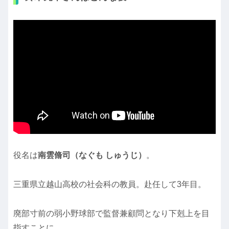
役名は
南雲脩司（なぐも しゅうじ）
。
三重県立越山高校の社会科の教員。赴任して3年目。
廃部寸前の弱小野球部で監督兼顧問となり下剋上を目
指すことに。