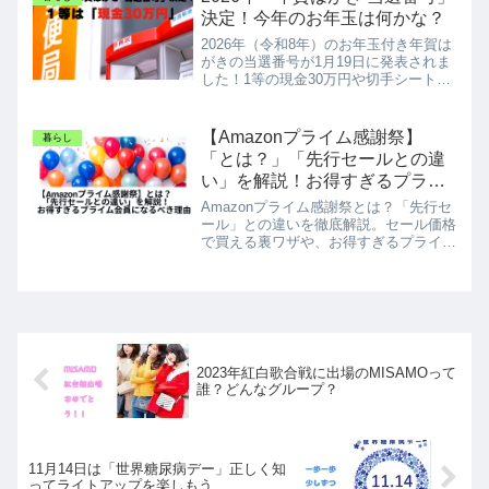
決定！今年のお年玉は何かな？
2026年（令和8年）のお年玉付き年賀は
がきの当選番号が1月19日に発表されま
した！1等の現金30万円や切手シートの
番号、引き換え方法まで分かりやすく解
説。書き損じや未使用のはがきも当選対
象なので、捨てずに今すぐチェックして
【Amazonプライム感謝祭】
暮らし
新春の運試しを楽しみましょう。
「とは？」「先行セールとの違
い」を解説！お得すぎるプライ
ム会員になるべき理由
Amazonプライム感謝祭とは？「先行セ
ール」との違いを徹底解説。セール価格
で買える裏ワザや、お得すぎるプライム
会員の全特典（動画視聴や送料）を紹介
します。セールを逃したくない方は必見
です！
2023年紅白歌合戦に出場のMISAMOって
誰？どんなグループ？
11月14日は「世界糖尿病デー」正しく知
ってライトアップを楽しもう