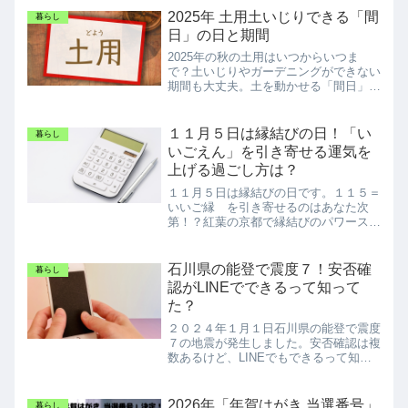
2025年 土用土いじりできる「間
暮らし
日」の日と期間
2025年の秋の土用はいつからいつま
で？土いじりやガーデニングができない
期間も大丈夫。土を動かせる「間日」の
日付と過ごし方を解説します。
１１月５日は縁結びの日！「い
暮らし
いごえん」を引き寄せる運気を
上げる過ごし方は？
１１月５日は縁結びの日です。１１５＝
いいご縁 を引き寄せるのはあなた次
第！？紅葉の京都で縁結びのパワースポ
ットを紹介！
石川県の能登で震度７！安否確
暮らし
認がLINEでできるって知って
た？
２０２４年１月１日石川県の能登で震度
７の地震が発生しました。安否確認は複
数あるけど、LINEでもできるって知っ
てた？この記事では地震の基本情報を簡
単に説明して、安否確認できる方法につ
いてもお伝えします。
2026年「年賀はがき 当選番号」
暮らし