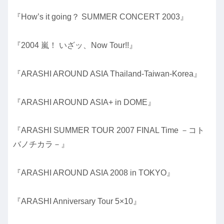
『How’s it going？ SUMMER CONCERT 2003』
『2004 嵐！ いざッ、Now Tour!!』
『ARASHI AROUND ASIA Thailand-Taiwan-Korea』
『ARASHI AROUND ASIA+ in DOME』
『ARASHI SUMMER TOUR 2007 FINAL Time －コト
バノチカラ－』
『ARASHI AROUND ASIA 2008 in TOKYO』
『ARASHI Anniversary Tour 5×10』