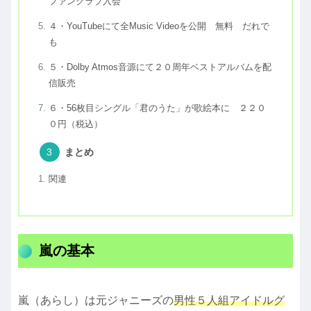
ファンクラブ入会
４・YouTubeにて全Music Videoを公開 無料 だれで
も
５・Dolby Atmos音源にて２０周年ベストアルバムを配
信販売
６・56枚目シングル「君のうた」が歌絵本に ２２０
０円（税込）
まとめ
関連
嵐の基本
嵐（あらし）は元ジャニーズの
男性５人組アイドルグ