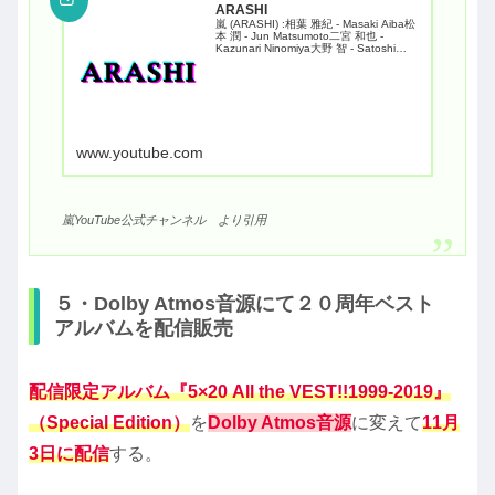
ARASHI
嵐 (ARASHI) :相葉 雅紀 - Masaki Aiba松
本 潤 - Jun Matsumoto二宮 和也 -
Kazunari Ninomiya大野 智 - Satoshi
Ohno櫻井 翔 - Sho Sakurai大野智、櫻井
翔...
www.youtube.com
嵐YouTube公式チャンネル より引用
５・Dolby Atmos音源にて２０周年ベスト
アルバムを配信販売
配信限定アルバム『5×20 All the VEST!!1999-2019』
（Special Edition）
を
Dolby Atmos音源
に変えて
11月
3日に配信
する。