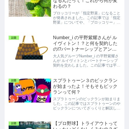
なるんだって！これから何が変
わるの？
ブロッコリーが「指定野菜」になること
が発表されました。この記事では「指定
野菜」についてや、「ブロッコリー」に
ついて。また、これにより今後何が変わ
るのかをお伝えします。
Number_i の平野紫耀さんが ル
話題
イヴィトン！？と何を契約した
の!?パートナーシップとアンバ
サダーは違うの？
大人気グループNumber_i の平野紫耀さ
んが ルイヴィトンとパートナーシップ
契約を交わしました。この記事では平野
紫耀さんのことや、パートナーシップと
アンバサダーは違うの？ということもお
伝えします。
スプラトゥーン３のビックラン
話題
が始まったよ！そもそもビック
ランって何？
スプラトゥーンのビックランが始まりま
した。この記事ではスプラトゥーンのや
ビックランについてざっくりと解説して
います。
【プロ野球】トライアウトって
話題