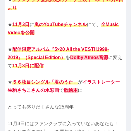
より
★
11月3日
に
嵐のYouTubeチャンネル
にて、
全Music
Videoを公開
★
配信限定アルバム『5×20 All the VEST!!1999-
2019』（Special Edition）
を
Dolby Atmos音源
に変え
て
11月3日に配信
★
５６枚目シングル「君のうた」
が
イラストレーター
生駒さちこさんの水彩画
で
歌絵本
に
とっても盛りだくさんな25周年！
11月3日にはファンクラブに入っていないあなたも！