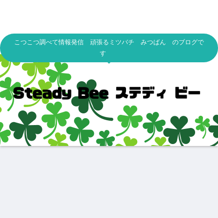
こつこつ調べて情報発信 頑張るミツバチ みつばん のブログで
す