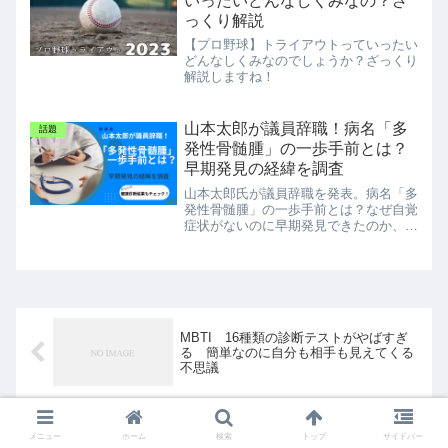
いったいどんなしくみなの？ざ
っくり解説
【プロ野球】トライアウトっていったい
どんなしくみなのでしょうか？ざっくり
解説しますね！
山本太郎が議員辞職！病名「多
話題
発性骨髄腫」の一歩手前とは？
早期発見の経緯を調査
山本太郎氏が議員辞職を発表。病名「多
発性骨髄腫」の一歩手前とは？なぜ自覚
症状がないのに早期発見できたのか、血
液検査のどの項目に注目すべきだったの
かを解説。人間ドックでチェックしたい
血液検査の項目（総蛋白・A/G比・貧血
数値など）も詳しく紹介します。
MBTI 16種類の診断テストがやばすぎ
る 簡単なのに自分も相手も見えてくる
不思議
【映画】踊る大捜査線に織田裕二は出な
メニュー
ホーム
検索
トップ
サイドバー
い？？２部作で主役はあの人