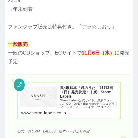
23:59
→年末到着
ファンクラブ販売は特典付き。「アラ☆しおり」
一般販売
一般のCDショップ、ECサイトで
11月6日（水）
に発売
予定
嵐×歌絵本「君のうた」11月3日
（日）発売決定！｜嵐｜Storm
Labels
Storm Labels公式サイト。最新ニュー
ス、CD・DVD・Blu-rayのディスコグラフ
ィー、メディア・ライブ・プロフィール
など各情報を掲載。
www.storm-labels.co.jp
公式 STORM LABELS 絵本ページより引用