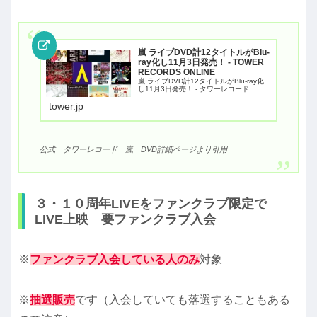
嵐 ライブDVD計12タイトルがBlu-
ray化し11月3日発売！ - TOWER
RECORDS ONLINE
嵐 ライブDVD計12タイトルがBlu-ray化
し11月3日発売！ - タワーレコード
tower.jp
公式 タワーレコード 嵐 DVD詳細ページより引用
３・１０周年LIVEをファンクラブ限定で
LIVE上映 要ファンクラブ入会
※
ファンクラブ入会している人のみ
対象
※
抽選販売
です（入会していても落選することもある