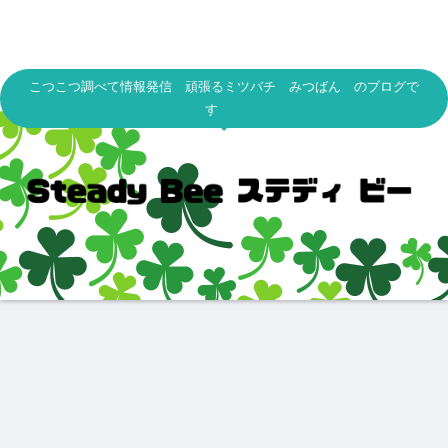
こつこつ調べて情報発信 頑張るミツバチ みつばん のブログで
す