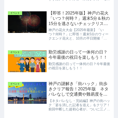
テル」や、本格マグブースの味を正直に
レポートします。
【即答！2025年版】神戸の花火
イベント
「いつ？何時？」週末5分＆秋の
15分を逃さないチェックリス
ト！
神戸の花火大会【2025年最新】「い
つ？何時？」に即答！週末5分のウィー
クエンド花火と、10月の平日開催「み
なとHANABI」の日程と時間を徹底解
説。快適な観覧のための持ち物、トイ
レ、混雑を避けるための交通規制情報
勤労感謝の日って一体何の日？
イベント
も。
今年最後の祝日を楽しもう！！
勤労感謝の日って一体何の日？今年最後
の祝日を楽しもう！！
神戸の謎解き「街ハック」街歩
イベント
きクリア報告！2025年版 ネタ
バレなしで交通費や難易度を徹
底レビュー
【ネタバレなし・完結編】神戸の街ハッ
ク「姿を消した記者を追え」をクリア！
前回中断した超初心者が、ついに三ノ宮
から脱出。別途交通費の真実、トータル
所要時間、難易度、そして満足度を徹底