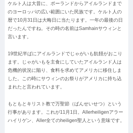
ケルト人は大昔に、ポーランドからアイルランドまで
のヨーロッパの広い範囲にいた民族です。ケルト人の
暦で10月31日は大晦日に当たります。一年の最後の日
だったんですね。その時の名前はSamhainサウィンと
言います。
19世紀半ばにアイルランドでじゃがいも飢饉がおこり
ます。じゃがいもを主食にしていたアイルランド人は
危機的状況に陥り、食料を求めてアメリカに移住しま
した。この時にサウィンのお祭りがアメリカに持ち込
まれたと言われています。
もともとキリスト教で万聖節（ばんせいせつ）という
行事があります。これが11月1日。Allerheiligenアラー
ハイリゲン、Aller全てのheiligen聖人という意味です。