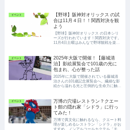
【野球】阪神対オリックス の試
イベント
合は11月４日！！関西対決を観
よう
【野球】阪神対オリックス の日本シリ
ーズが行われています！関西対決です。
11月4日土曜はみんなで野球観戦を楽し
もう！
2025年大阪で開催！【藤城清
イベント
治】影絵展覧会で101歳の光に
包まれ、心が整った話
2025年に大阪で開催されている藤城清
治さんの101歳記念展覧会へ。繊細な影
絵から溢れる光と圧倒的な生命力に触
れ、心がふんわりと軽くなる時間を過ご
しました。明日への元気をもらえる展示
の感想を綴ります。
万博の穴場レストラン？クエー
イベント
ト館の隠れ家「シドラ」に行っ
てみた！
万博で異文化に触れるなら、クエート料
理が楽しめるレストラン「シドラ」がお
すすめ。ノンアルコールカクテル「モク