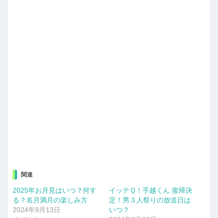
関連
2025年お月見はいつ？何す
イッテＱ！手越くん 復帰決
る？名月満月の楽しみ方
定！男３人祭りの放送日は
2024年9月13日
いつ？