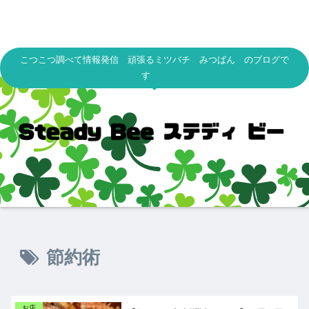
こつこつ調べて情報発信 頑張るミツバチ みつばん のブログで
す
節約術
お店