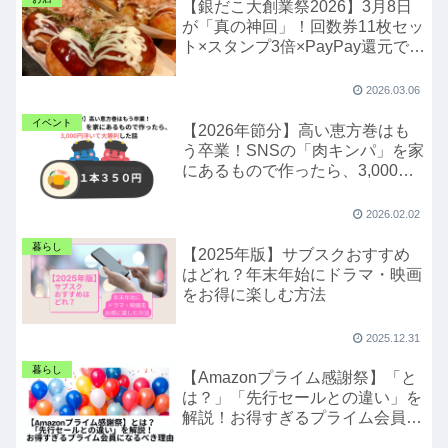
【銀だこ大創業祭2026】3月8日
が「真の神回」！回数券11枚セッ
ト×スタンプ3倍×PayPay還元で実
質1舟400円台になる爆益ルート
を徹底解説
2026.03.06
イベント
【2026年節分】高い恵方巻はも
う卒業！SNSの「肉キンパ」を家
にあるもので作ったら、3,000円
浮いて大勝利した話
2026.02.02
暮らし
【2025年版】サブスクおすすめ
はどれ？年末年始にドラマ・映画
をお得に楽しむ方法
2025.12.31
暮らし
【Amazonプライム感謝祭】「と
は？」「先行セールとの違い」を
解説！お得すぎるプライム会員に
なるべき理由