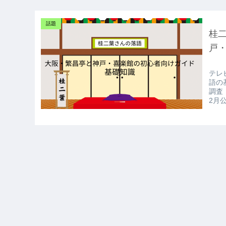
話題
桂
戸
テレ
語の
調査
2月