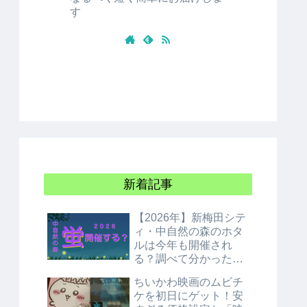
す
新着記事
【2026年】新梅田シテ
ィ・中自然の森のホタ
ルは今年も開催され
る？調べて分かった衝
撃の結論！
ちいかわ映画のムビチ
ケを初日にゲット！安