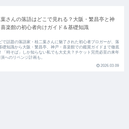
二葉さんの落語はどこで見れる？大阪・繁昌亭と神
・喜楽館の初心者向けガイド＆基礎知識
ビで話題の落語家・桂二葉さんに魅了された初心者ブロガーが、落
基礎知識から大阪・繁昌亭、神戸・喜楽館での鑑賞ガイドまで徹底
！「時そば」しか知らない私でも大丈夫？チケット完売必至の来年
公演へのリベンジ計画も。
2026.03.09