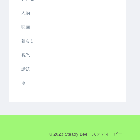
人物
映画
暮らし
観光
話題
食
© 2023 Steady Bee ステディ ビー.