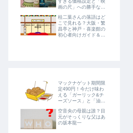
すぎる価格設定と「映
画の尺」への勝手な考
察
桂二葉さんの落語はど
こで見れる？大阪・繁
昌亭と神戸・喜楽館の
初心者向けガイド＆基
礎知識
マックナゲット期間限
定490円！今だけ味わ
える「ガーリック&チ
ーズソース」と「油淋
鶏風ソース」に注目！
空音央の母親は誰？目
元がそっくりな父はあ
の坂本龍一