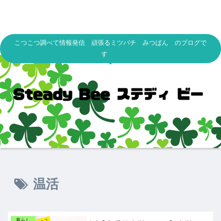
こつこつ調べて情報発信 頑張るミツバチ みつばん のブログで
す
温活
暮らし