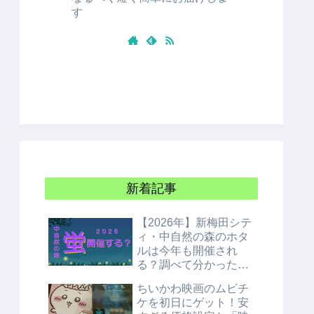
す
新着記事
【2026年】新梅田シテ
ィ・中自然の森のホタ
ルは今年も開催され
る？調べて分かった衝
撃の結論！
ちいかわ映画のムビチ
ケを初日にゲット！安