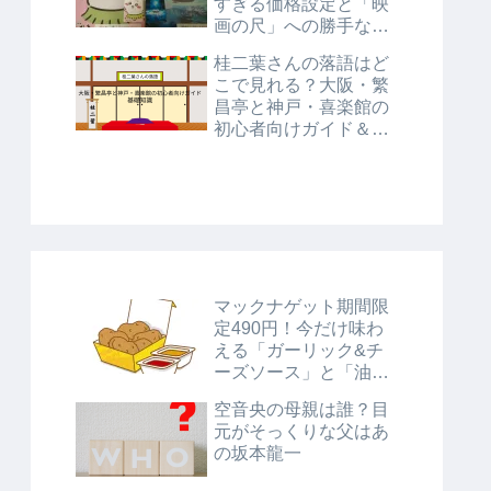
すぎる価格設定と「映
画の尺」への勝手な考
察
桂二葉さんの落語はど
こで見れる？大阪・繁
昌亭と神戸・喜楽館の
初心者向けガイド＆基
礎知識
マックナゲット期間限
定490円！今だけ味わ
える「ガーリック&チ
ーズソース」と「油淋
鶏風ソース」に注目！
空音央の母親は誰？目
元がそっくりな父はあ
の坂本龍一