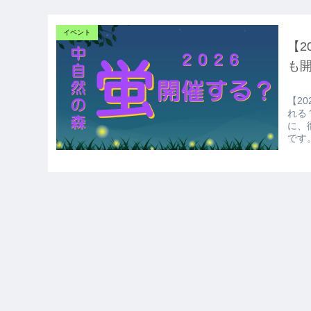
イベント
【2
も
【2
れる
に、
です