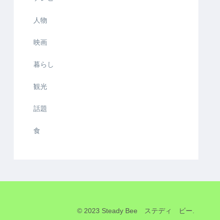
人物
映画
暮らし
観光
話題
食
© 2023 Steady Bee ステディ ビー.