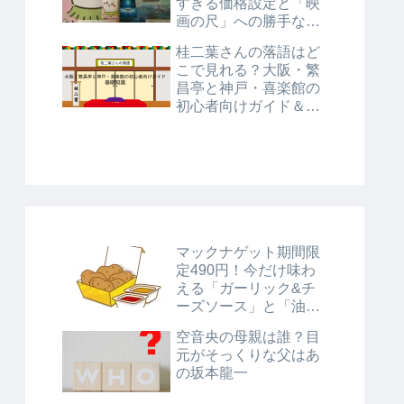
すぎる価格設定と「映
画の尺」への勝手な考
察
桂二葉さんの落語はど
こで見れる？大阪・繁
昌亭と神戸・喜楽館の
初心者向けガイド＆基
礎知識
マックナゲット期間限
定490円！今だけ味わ
える「ガーリック&チ
ーズソース」と「油淋
鶏風ソース」に注目！
空音央の母親は誰？目
元がそっくりな父はあ
の坂本龍一