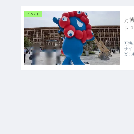
イベント
万
ト
万博
サイ
楽し