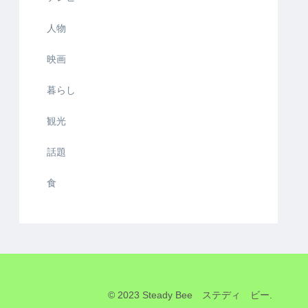
人物
映画
暮らし
観光
話題
食
© 2023 Steady Bee ステディ ビー.