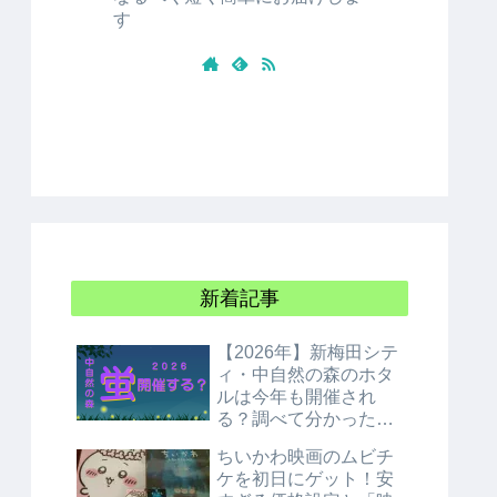
す
新着記事
【2026年】新梅田シテ
ィ・中自然の森のホタ
ルは今年も開催され
る？調べて分かった衝
撃の結論！
ちいかわ映画のムビチ
ケを初日にゲット！安