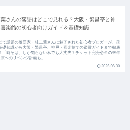
二葉さんの落語はどこで見れる？大阪・繁昌亭と神
・喜楽館の初心者向けガイド＆基礎知識
ビで話題の落語家・桂二葉さんに魅了された初心者ブロガーが、落
基礎知識から大阪・繁昌亭、神戸・喜楽館での鑑賞ガイドまで徹底
！「時そば」しか知らない私でも大丈夫？チケット完売必至の来年
公演へのリベンジ計画も。
2026.03.09