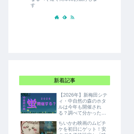
す
新着記事
【2026年】新梅田シテ
ィ・中自然の森のホタ
ルは今年も開催され
る？調べて分かった衝
撃の結論！
ちいかわ映画のムビチ
ケを初日にゲット！安