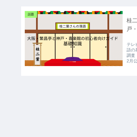
話題
桂
戸
テレ
語の
調査
2月