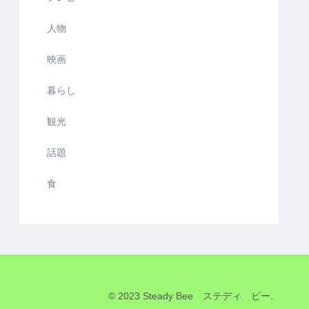
人物
映画
暮らし
観光
話題
食
© 2023 Steady Bee ステディ ビー.