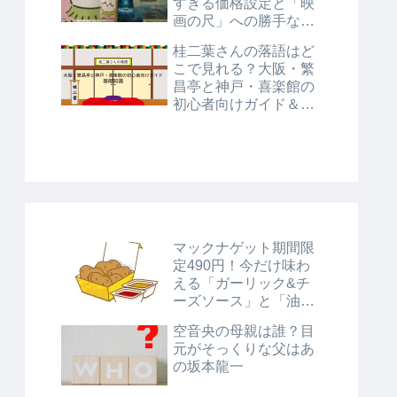
すぎる価格設定と「映
画の尺」への勝手な考
察
桂二葉さんの落語はど
こで見れる？大阪・繁
昌亭と神戸・喜楽館の
初心者向けガイド＆基
礎知識
マックナゲット期間限
定490円！今だけ味わ
える「ガーリック&チ
ーズソース」と「油淋
鶏風ソース」に注目！
空音央の母親は誰？目
元がそっくりな父はあ
の坂本龍一