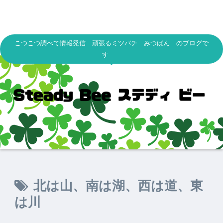
こつこつ調べて情報発信 頑張るミツバチ みつばん のブログで
す
北は山、南は湖、西は道、東
は川