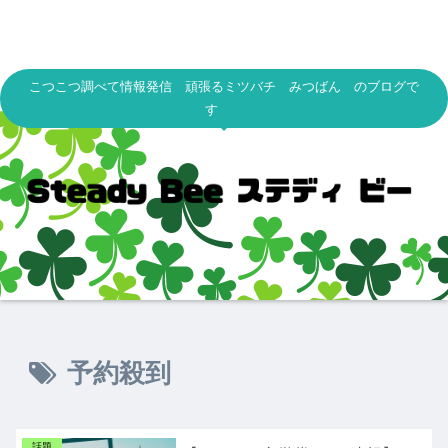
こつこつ調べて情報発信 頑張るミツバチ みつばん のブログで
す
予約殺到
話題