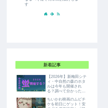
す
新着記事
【2026年】新梅田シテ
ィ・中自然の森のホタ
ルは今年も開催され
る？調べて分かった衝
撃の結論！
ちいかわ映画のムビチ
ケを初日にゲット！安