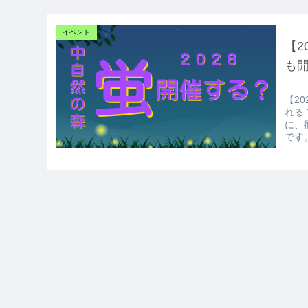
イベント
【2
も
【2
れる
に、
です