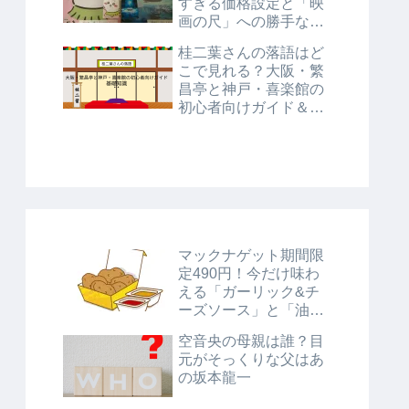
すぎる価格設定と「映
画の尺」への勝手な考
察
桂二葉さんの落語はど
こで見れる？大阪・繁
昌亭と神戸・喜楽館の
初心者向けガイド＆基
礎知識
マックナゲット期間限
定490円！今だけ味わ
える「ガーリック&チ
ーズソース」と「油淋
鶏風ソース」に注目！
空音央の母親は誰？目
元がそっくりな父はあ
の坂本龍一