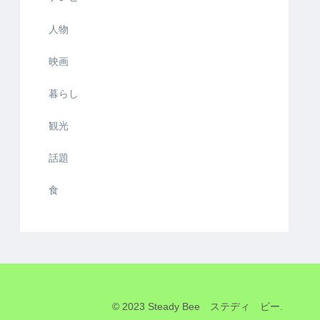
人物
映画
暮らし
観光
話題
食
© 2023 Steady Bee ステディ ビー.