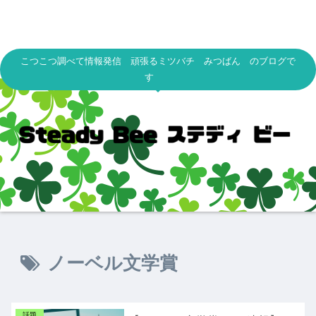
こつこつ調べて情報発信 頑張るミツバチ みつばん のブログで
す
ノーベル文学賞
話題