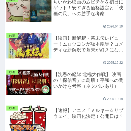
ちいかわ映画のムビチケを初日に
ゲット！安すぎる価格設定と「映
画の尺」への勝手な考察
2026.04.19
映画
【映画】新解釈・幕末伝レビュ
ー！ムロツヨシが坂本龍馬？コメ
ディな新解釈で幕末が好きになっ
た話
2025.12.22
映画
【沈黙の艦隊 北極大作戦】 映画
の「探信音」に鳥肌！平和への問
いかけを考察（ネタバレあり）
2025.10.19
映画
【速報】アニメ「ミルキー☆サブ
ウェイ」映画化決定！公開日は？