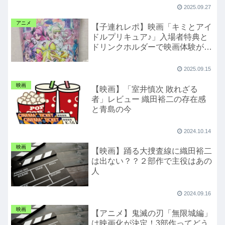
2025.09.27
アニメ
【子連れレポ】映画「キミとアイ
ドルプリキュア♪」入場者特典と
ドリンクホルダーで映画体験が最
高に！メロロンGETしちゃったよ
2025.09.15
映画
【映画】「室井慎次 敗れざる
者」レビュー 織田裕二の存在感
と青島の今
2024.10.14
映画
【映画】踊る大捜査線に織田裕二
は出ない？？２部作で主役はあの
人
2024.09.16
映画
【アニメ】鬼滅の刃「無限城編」
は映画化が決定！3部作ってどう