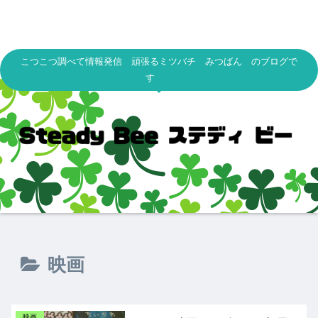
こつこつ調べて情報発信 頑張るミツバチ みつばん のブログで
す
映画
映画