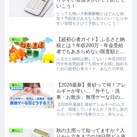
いこう！
とっても怖い大動脈解離とはどんな病
気？予防策があるなら知りたい！なりや
すい習慣をさけて予防していこう！
【超初心者ガイド】ふるさと納
暮らし
税とは？年収200万・年金受給
者でもあきらめない限度額と始
め方
ふるさと納税は難しくない！年収200万
円や年金受給者でも損せずお得に始める
ための超初心者ガイド。あなたの年収別
限度額の目安や、10月からの新ルー
ル、手続きの裏ワザをわかりやすく解説
します。
【2026最新】黄砂って何！アレ
暮らし
ルギーが辛い…「外干し・洗
車・お散歩」無理ゲーな日の現
実的対処法！チョコ食べたいけ
【2026年最新】黄砂アレルギーのムズ
ど我慢してみた
ムズ、我慢していませんか？外干し派の
リカバリー術や洗車のコツ、赤ちゃんを
守る外出法まで「現実的な対処法」を網
羅。さらに実体験から、チョコを控えて
お味噌汁を飲むセルフケアも公開！無理
秋の土用って知ってますか？入
暮らし
なく黄砂シーズンを乗り切る知恵をお届
りから立冬までの18日間どう過