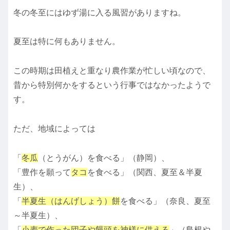
冬の冬至にはゆず湯に入る風習がありますね。
夏至は特に何もありません。
この時期は田植えと重なり農作業が忙しい頃なので、
昔から特別何かをするという行事ではなかったようで
す。
ただ、地域によっては
「
冬瓜
（とうがん）を食べる」（静岡）、
「豊作を願って
タコ
を食べる」（関西、夏至＆半夏
生）、
「
半夏生（はんげしょう）餅
を食べる」（奈良、夏至
～半夏生）、
「
小麦で作った団子や饅頭を神様に供える
」（島根や