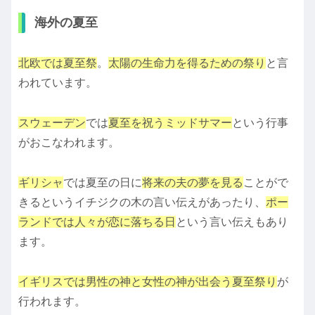
海外の夏至
北欧では夏至祭
。
太陽の生命力を得るための祭り
と言
われています。
スウェーデン
では
夏至を祝うミッドサマー
という行事
がおこなわれます。
ギリシャ
では夏至の日に
将来の夫の夢を見る
ことがで
きるというイチジクの木の言い伝えがあったり、
ポー
ランドでは人々が恋に落ちる日
という言い伝えもあり
ます。
イギリスでは男性の神と女性の神が出会う夏至祭り
が
行われます。