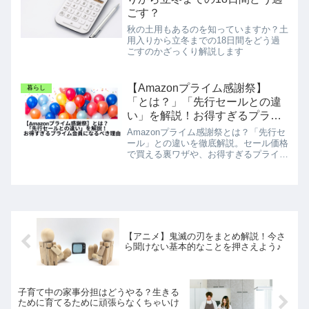
けします。
ごす？
秋の土用もあるのを知っていますか？土
用入りから立冬までの18日間をどう過
ごすのかざっくり解説します
【Amazonプライム感謝祭】
暮らし
「とは？」「先行セールとの違
い」を解説！お得すぎるプライ
ム会員になるべき理由
Amazonプライム感謝祭とは？「先行セ
ール」との違いを徹底解説。セール価格
で買える裏ワザや、お得すぎるプライム
会員の全特典（動画視聴や送料）を紹介
します。セールを逃したくない方は必見
です！
【アニメ】鬼滅の刃をまとめ解説！今さ
ら聞けない基本的なことを押さえよう♪
子育て中の家事分担はどうやる？生きる
ために育てるために頑張らなくちゃいけ