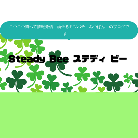
こつこつ調べて情報発信 頑張るミツバチ みつばん のブログで
す